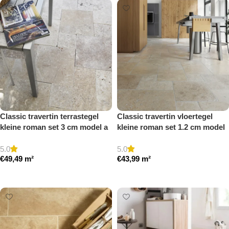
Classic travertin terrastegel
Classic travertin vloertegel
kleine roman set 3 cm model a
kleine roman set 1.2 cm model
getrommeld
a getrommeld
5.0
5.0
€
49,49
m²
€
43,99
m²
Toevoegen aan winkelwagen
Toevoegen aan winkelwagen