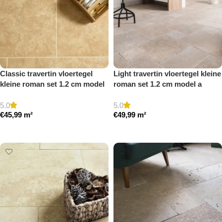
Classic travertin vloertegel
Light travertin vloertegel kleine
kleine roman set 1.2 cm model
roman set 1.2 cm model a
a gezoet en gestopt
getrommeld
5.0
5.0
€
45,99
m²
€
49,99
m²
Toevoegen aan winkelwagen
Toevoegen aan winkelwagen