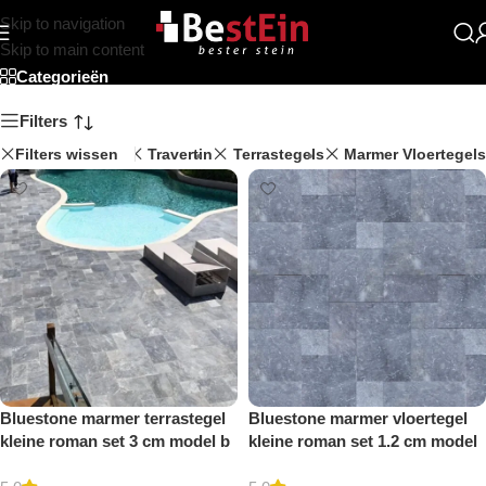
Skip to navigation
Roman Patroon
Skip to main content
Categorieën
Filters
rmer Terrastegels
Filters wissen
Travertin
Terrastegels
Marmer Vloertegels
Bluestone marmer terrastegel
Bluestone marmer vloertegel
kleine roman set 3 cm model b
kleine roman set 1.2 cm model
getrommeld
b getrommeld