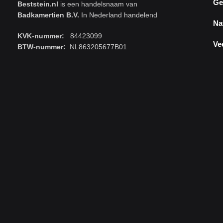
Ge
Beststein.nl
is een handelsnaam van
Badkamertien B.V.
In Nederland handelend
Na
KVK-nummer:
84423099
Ve
BTW-nummer:
NL863205677B01