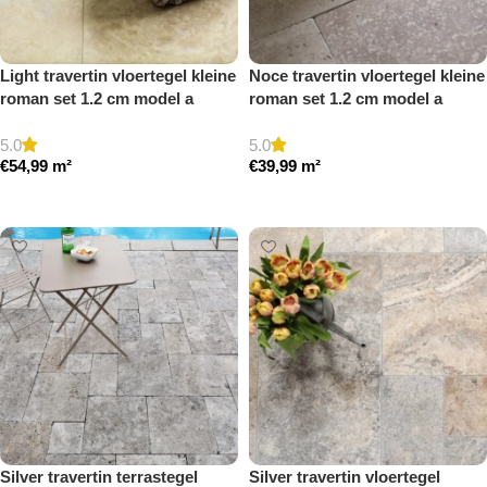
Light travertin vloertegel kleine
Noce travertin vloertegel kleine
roman set 1.2 cm model a
roman set 1.2 cm model a
gezoet en gestopt
getrommeld
5.0
5.0
€
54,99
m²
€
39,99
m²
Toevoegen aan winkelwagen
Toevoegen aan winkelwagen
Silver travertin terrastegel
Silver travertin vloertegel