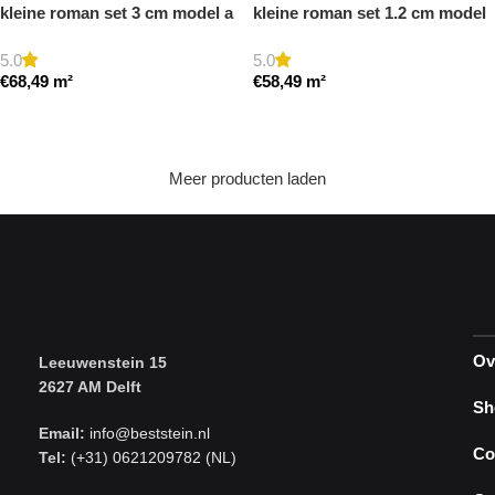
kleine roman set 3 cm model a
kleine roman set 1.2 cm model
getrommeld
a getrommeld
5.0
5.0
€
68,49
m²
€
58,49
m²
Toevoegen aan winkelwagen
Toevoegen aan winkelwagen
Meer producten laden
Ov
Leeuwenstein 15
2627 AM Delft
Sh
Email:
info@beststein.nl
Co
Tel:
(+31) 0621209782 (NL)