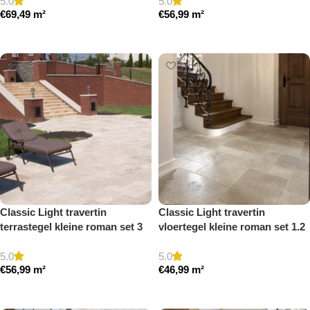
5.0
5.0
€
69,49
m²
€
56,99
m²
Toevoegen aan winkelwagen
Toevoegen aan winkelwagen
Classic Light travertin
Classic Light travertin
terrastegel kleine roman set 3
vloertegel kleine roman set 1.2
cm model a getrommeld
cm model a getrommeld
5.0
5.0
€
56,99
m²
€
46,99
m²
Toevoegen aan winkelwagen
Toevoegen aan winkelwagen