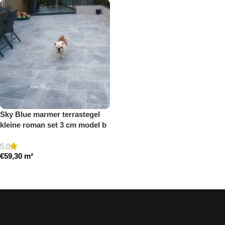
Sky Blue marmer terrastegel
kleine roman set 3 cm model b
getrommeld
5.0
€
59,30
m²
Toevoegen aan winkelwagen