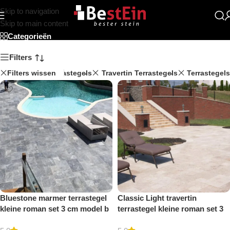
Skip to navigation
Roman Patroon
Skip to main content
Categorieën
Filters
Filters wissen
Marmer Terrastegels
Travertin Terrastegels
Terrastegels
Bluestone marmer terrastegel
Classic Light travertin
kleine roman set 3 cm model b
terrastegel kleine roman set 3
getrommeld
cm model a getrommeld