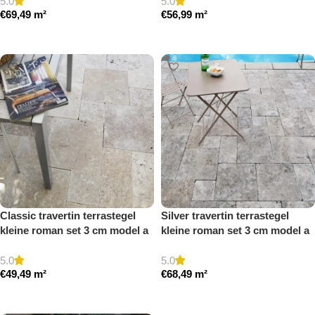
5.0
5.0
€
69,49
m²
€
56,99
m²
Toevoegen aan winkelwagen
Toevoegen aan winkelwagen
Classic travertin terrastegel
Silver travertin terrastegel
kleine roman set 3 cm model a
kleine roman set 3 cm model a
getrommeld
getrommeld
5.0
5.0
€
49,49
m²
€
68,49
m²
Toevoegen aan winkelwagen
Toevoegen aan winkelwagen