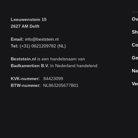
Ov
Leeuwenstein 15
2627 AM Delft
Sh
Email:
info@beststein.nl
Co
Tel:
(+31) 0621209782 (NL)
Ge
Beststein.nl
is een handelsnaam van
Badkamertien B.V.
In Nederland handelend
Na
KVK-nummer:
84423099
Ve
BTW-nummer:
NL863205677B01