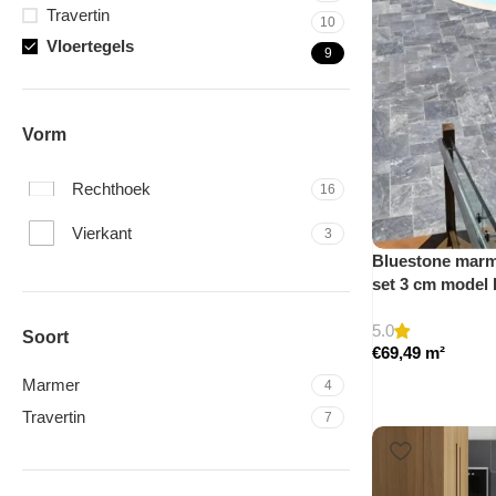
Travertin
10
Vloertegels
9
Vorm
Rechthoek
16
Vierkant
3
Bluestone marme
set 3 cm model
5.0
Soort
€
69,49
m²
Marmer
4
Travertin
7