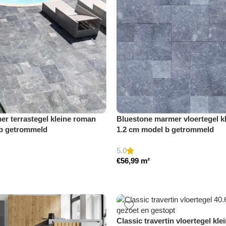
r terrastegel kleine roman
Bluestone marmer vloertegel k
 b getrommeld
1.2 cm model b getrommeld
5.0
€
56,99
m²
Classic travertin vloertegel kl