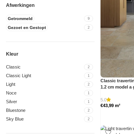
Afwerkingen
Getrommeld
9
Gezoet en Gestopt
2
Kleur
Classic
2
Classic Light
1
Classic traverti
Light
2
1.2 cm model a
Noce
1
5.0
Silver
1
€
43,99
m²
Bluestone
2
Sky Blue
2