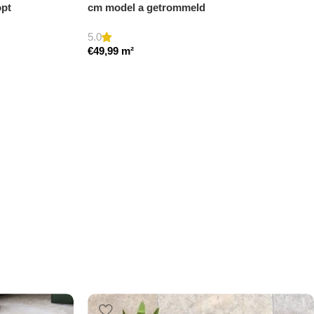
opt
cm model a getrommeld
5.0
€
49,99
m²