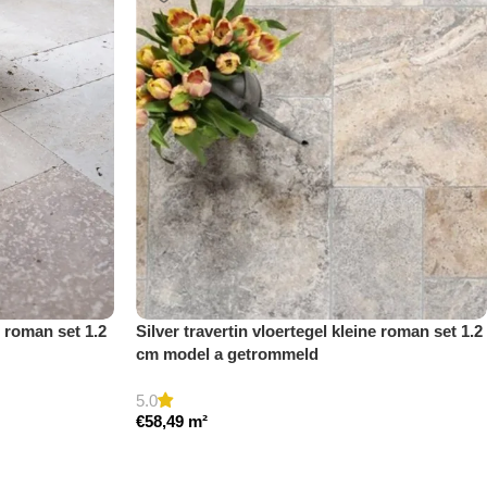
e roman set 1.2
Silver travertin vloertegel kleine roman set 1.2
cm model a getrommeld
5.0
€
58,49
m²