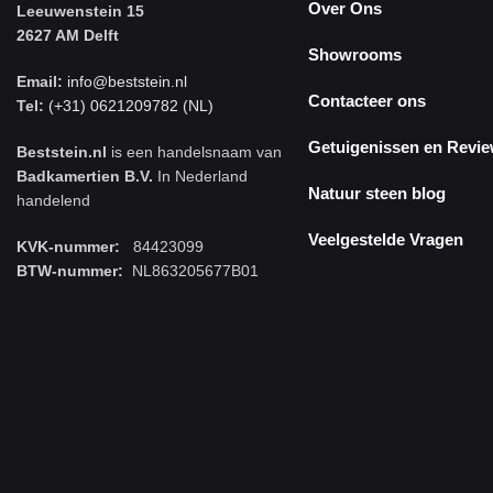
Over Ons
Leeuwenstein 15
2627 AM Delft
Showrooms
Email:
info@beststein.nl
Contacteer ons
Tel:
(+31) 0621209782 (NL)
Getuigenissen en Revi
Beststein.nl
is een handelsnaam van
Badkamertien B.V.
In Nederland
Natuur steen blog
handelend
Veelgestelde Vragen
KVK-nummer:
84423099
BTW-nummer:
NL863205677B01