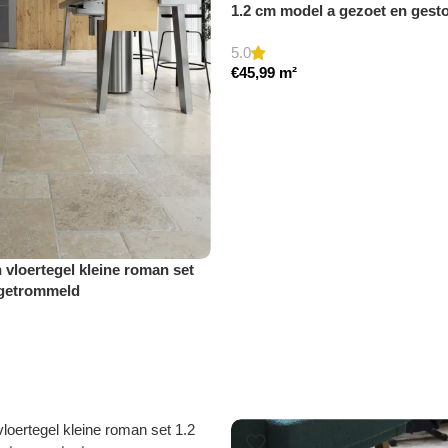
1.2 cm model a gezoet en gest
5.0
€
45,99
m²
n vloertegel kleine roman set
 getrommeld