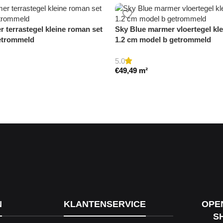
 terrastegel kleine roman set
Sky Blue marmer vloertegel kl
etrommeld
1.2 cm model b getrommeld
5.0
€
49,49
m²
N
KLANTENSERVICE
OPE
S