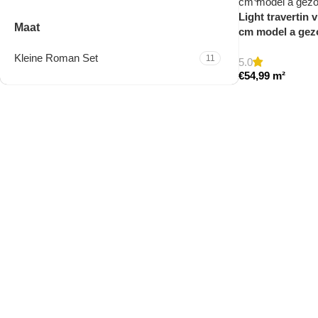
Light travertin 
Maat
cm model a gezo
Kleine Roman Set
11
5.0
€
54,99
m²
Travertine Kleine Roman
Set
Nu winkelen