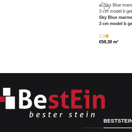
Sky Blue marmer
3 cm model b g
5.0
€
59,30
m²
BESTSTEI