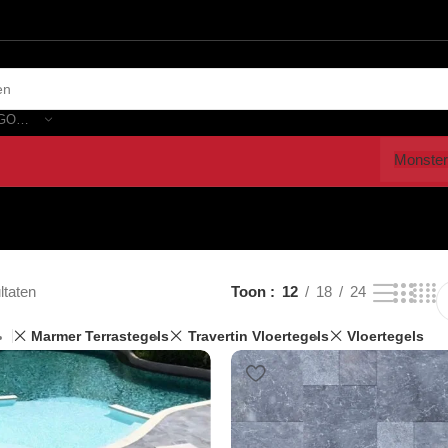
SELECTEER CATEGORIE
Monster
ltaten
Toon
12
18
24
Marmer Terrastegels
Travertin Vloertegels
Vloertegels