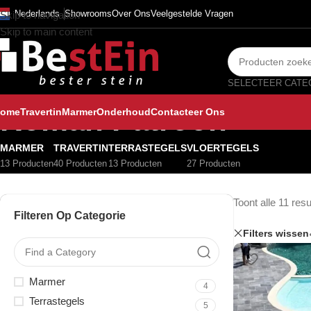
Nederlands
Showrooms
Over Ons
Veelgestelde Vragen
Skip to navigation
Skip to main content
Roman Patroon
ome
Travertin
Marmer
Onderhoud
Contacteer Ons
MARMER
TRAVERTIN
TERRASTEGELS
VLOERTEGELS
13 Producten
40 Producten
13 Producten
27 Producten
Toont alle 11 resu
Filteren Op Categorie
Filters wissen
Marmer
4
Terrastegels
5