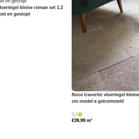
vloertegel kleine roman set 1.2
et en gestopt
Noce travertin vloertegel klein
cm model a getrommeld
5.0
€
39,99
m²