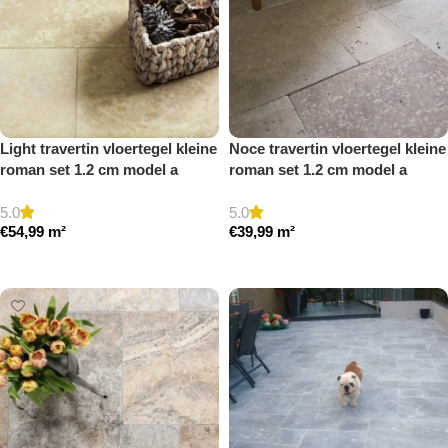
Light travertin vloertegel kleine
Noce travertin vloertegel kleine
roman set 1.2 cm model a
roman set 1.2 cm model a
gezoet en gestopt
getrommeld
5.0
5.0
€
54,99
m²
€
39,99
m²
Toevoegen aan winkelwagen
Toevoegen aan winkelwagen