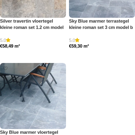
Silver travertin vloertegel
Sky Blue marmer terrastegel
kleine roman set 1.2 cm model
kleine roman set 3 cm model b
a getrommeld
getrommeld
5.0
5.0
€
58,49
m²
€
59,30
m²
Toevoegen aan winkelwagen
Toevoegen aan winkelwagen
Sky Blue marmer vloertegel