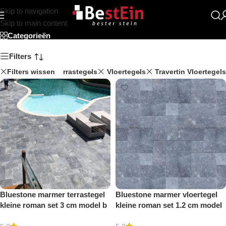
Skip to navigation
Roman Patroon
Skip to main content
Categorieën
Filters
Filters wissen
Marmer Terrastegels
Vloertegels
Travertin Vloertegels
Bluestone marmer terrastegel
Bluestone marmer vloertegel
kleine roman set 3 cm model b
kleine roman set 1.2 cm model
getrommeld
b getrommeld