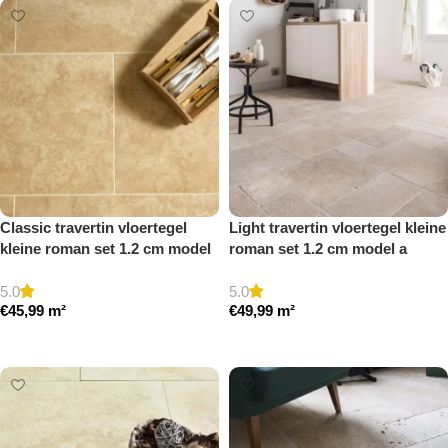
Classic travertin vloertegel
Light travertin vloertegel kleine
kleine roman set 1.2 cm model
roman set 1.2 cm model a
a gezoet en gestopt
getrommeld
5.0
5.0
€
45,99
m²
€
49,99
m²
Toevoegen aan winkelwagen
Toevoegen aan winkelwagen