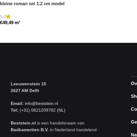
kleine roman set 1.2 cm model
b getrommeld
5.0
€
49,49
m²
Toevoegen aan winkelwagen
Ov
Leeuwenstein 15
2627 AM Delft
Sh
Email:
info@beststein.nl
Co
Tel:
(+31) 0621209782 (NL)
Ge
Beststein.nl
is een handelsnaam van
Badkamertien B.V.
In Nederland handelend
Na