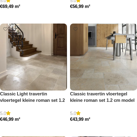
5.0
5.0
€
69,49
m²
€
56,99
m²
Toevoegen aan winkelwagen
Toevoegen aan winkelwagen
Classic Light travertin
Classic travertin vloertegel
vloertegel kleine roman set 1.2
kleine roman set 1.2 cm model
cm model a getrommeld
a getrommeld
5.0
5.0
€
46,99
m²
€
43,99
m²
Toevoegen aan winkelwagen
Toevoegen aan winkelwagen