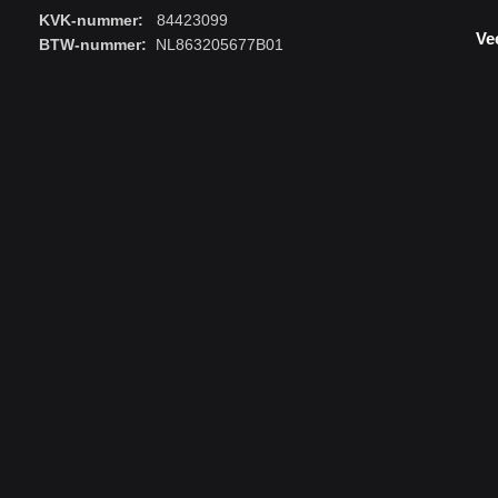
KVK-nummer:
84423099
Ve
BTW-nummer:
NL863205677B01