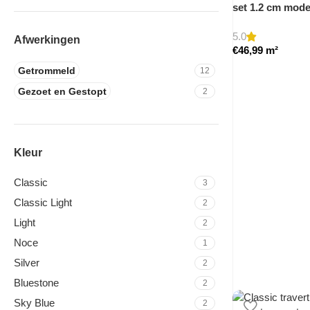
set 1.2 cm mod
5.0
Afwerkingen
€
46,99
m²
Getrommeld
12
Gezoet en Gestopt
2
Kleur
Classic
3
Classic Light
2
Light
2
Noce
1
Silver
2
Bluestone
2
Sky Blue
2