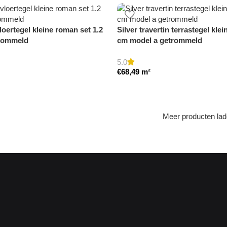
loertegel kleine roman set 1.2
Silver travertin terrastegel kle
rommeld
cm model a getrommeld
5.0
€
68,49
m²
Meer producten la