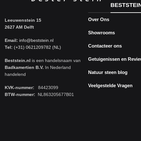
BESTSTEI
Over Ons
Leeuwenstein 15
2627 AM Delft
Showrooms
Email:
info@beststein.nl
Contacteer ons
Tel:
(+31) 0621209782 (NL)
Getuigenissen en Revi
Beststein.nl
is een handelsnaam van
Badkamertien B.V.
In Nederland
Natuur steen blog
handelend
Veelgestelde Vragen
KVK-nummer:
84423099
BTW-nummer:
NL863205677B01