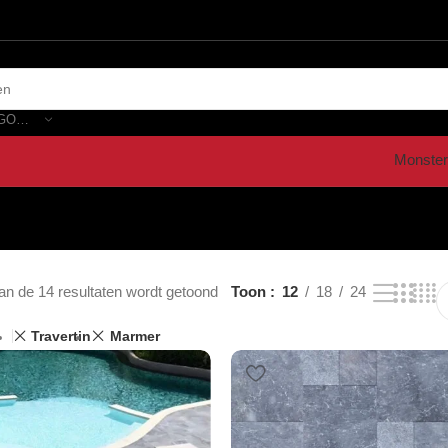
SELECTEER CATEGORIE
Monster
an de 14 resultaten wordt getoond
Toon
12
18
24
Travertin
Marmer