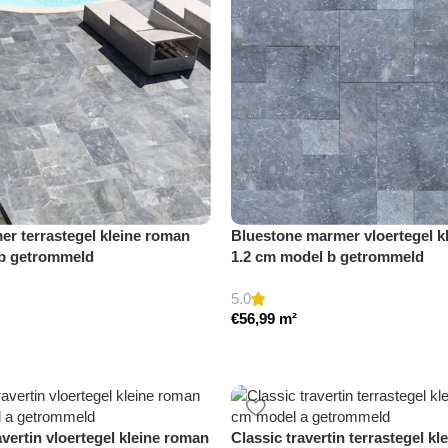
r terrastegel kleine roman
Bluestone marmer vloertegel k
 b getrommeld
1.2 cm model b getrommeld
5.0
€
56,99
m²
avertin vloertegel kleine roman
Classic travertin terrastegel kl