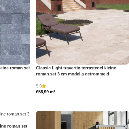
leine roman set
Classic Light travertin terrastegel kleine
roman set 3 cm model a getrommeld
5.0
€
56,99
m²
eine roman set