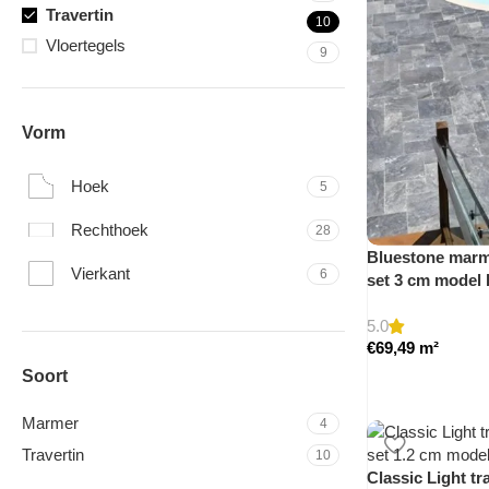
Travertin
10
Vloertegels
9
Vorm
Hoek
5
Rechthoek
28
Bluestone marme
Vierkant
6
set 3 cm model
5.0
€
69,49
m²
Soort
Marmer
4
Travertin
10
Classic Light tr