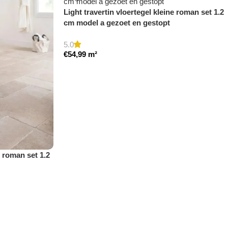
Light travertin vloertegel kleine roman set 1.2
cm model a gezoet en gestopt
5.0
€
54,99
m²
e roman set 1.2