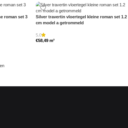
ine roman set 3
Silver travertin vloertegel kleine roman set 1.2
cm model a getrommeld
5.0
€
58,49
m²
den