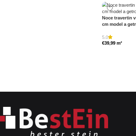
Noce travertin v
cm model a get
5.0
€
39,99
m²