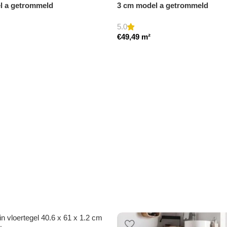
el a getrommeld
3 cm model a getrommeld
5.0
€
49,49
m²