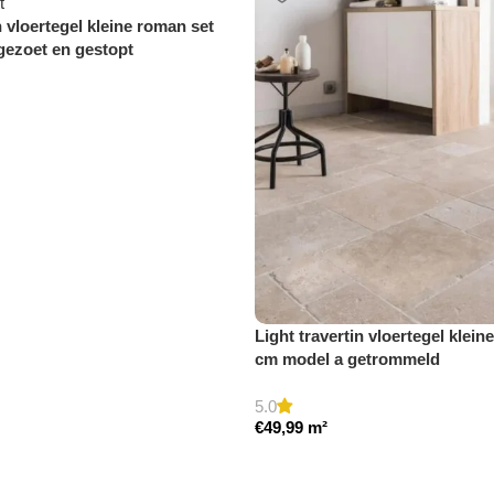
n vloertegel kleine roman set
gezoet en gestopt
Light travertin vloertegel klein
cm model a getrommeld
5.0
€
49,99
m²