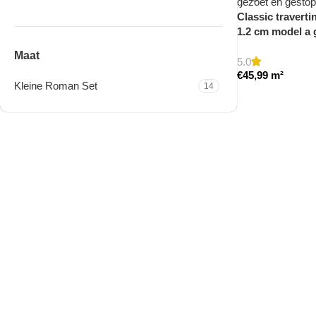
Classic traverti
1.2 cm model a 
Maat
5.0
€
45,99
m²
Kleine Roman Set
14
Travertine Kleine Roman
Set
Nu winkelen