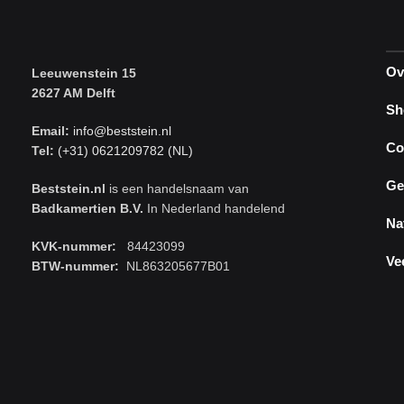
Ov
Leeuwenstein 15
2627 AM Delft
Sh
Email:
info@beststein.nl
Co
Tel:
(+31) 0621209782 (NL)
Ge
Beststein.nl
is een handelsnaam van
Badkamertien B.V.
In Nederland handelend
Na
KVK-nummer:
84423099
Ve
BTW-nummer:
NL863205677B01