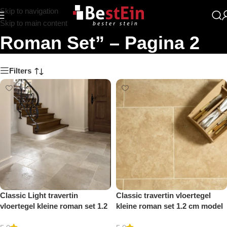
Skip to navigation
Zoekresultaten: “Kleine
Skip to main content
Roman Set” – Pagina 2
Filters
Classic Light travertin
Classic travertin vloertegel
vloertegel kleine roman set 1.2
kleine roman set 1.2 cm model
cm model a getrommeld
a gezoet en gestopt