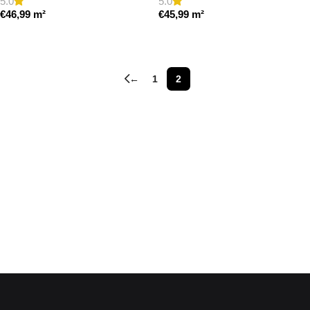
5.0
5.0
€
46,99
m²
€
45,99
m²
Toevoegen aan winkelwagen
Toevoegen aan winkelwagen
←
1
2