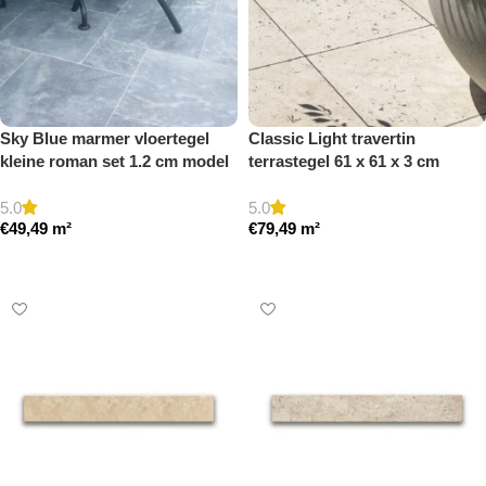
Sky Blue marmer vloertegel
Classic Light travertin
kleine roman set 1.2 cm model
terrastegel 61 x 61 x 3 cm
b getrommeld
getrommeld
5.0
5.0
€
49,49
m²
€
79,49
m²
Toevoegen aan winkelwagen
Toevoegen aan winkelwagen