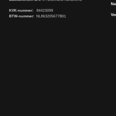
Na
KVK-nummer:
84423099
Ve
BTW-nummer:
NL863205677B01