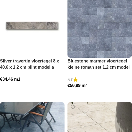
Silver travertin vloertegel 8 x
Bluestone marmer vloertegel
40.6 x 1.2 cm plint model a
kleine roman set 1.2 cm model
getrommeld
b getrommeld
€
34,46
m1
5.0
€
56,99
m²
Toevoegen aan winkelwagen
Toevoegen aan winkelwagen