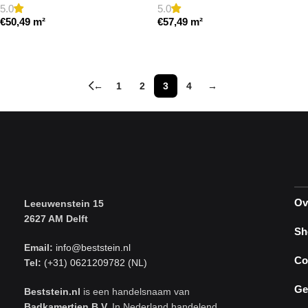
5.0
5.0
€
50,49
m²
€
57,49
m²
Toevoegen aan winkelwagen
Toevoegen aan winkelwagen
←
1
2
3
4
→
Ov
Leeuwenstein 15
2627 AM Delft
Sh
Email:
info@beststein.nl
Co
Tel:
(+31) 0621209782 (NL)
Ge
Beststein.nl
is een handelsnaam van
Badkamertien B.V.
In Nederland handelend