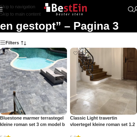
Skip to navigation
Zoekresultaten: “Gezoet
Skip to main content
en gestopt” – Pagina 3
Filters
Bluestone marmer terrastegel
Classic Light travertin
kleine roman set 3 cm model b
vloertegel kleine roman set 1.2
getrommeld
cm model a getrommeld