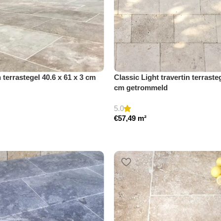
n terrastegel 40.6 x 61 x 3 cm
Classic Light travertin terrasteg
cm getrommeld
5.0
€
57,49
m²