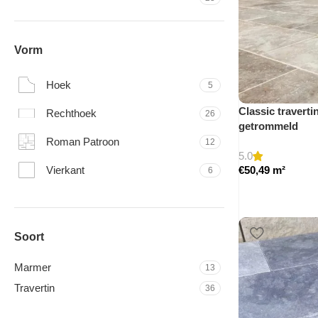
Vorm
Hoek
5
Classic traverti
Rechthoek
26
getrommeld
Roman Patroon
12
5.0
Vierkant
€
50,49
m²
6
Soort
Marmer
13
Travertin
36