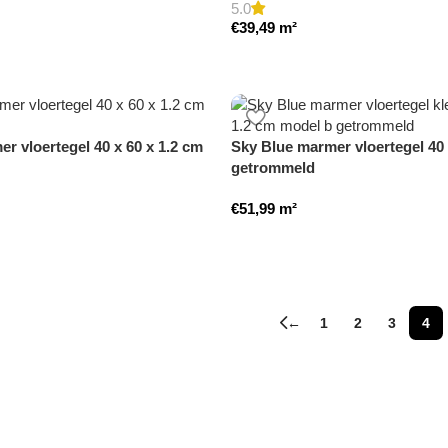
5.0
€
39,49
m²
r vloertegel 40 x 60 x 1.2 cm
Sky Blue marmer vloertegel 40 
getrommeld
€
51,99
m²
←
1
2
3
4