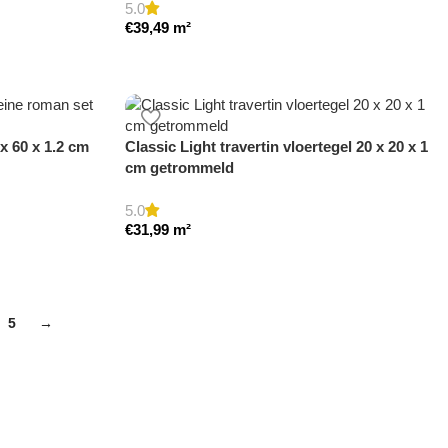
5.0
€
39,49
m²
x 60 x 1.2 cm
Classic Light travertin vloertegel 20 x 20 x 1
cm getrommeld
5.0
€
31,99
m²
5
→