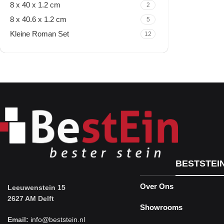
8 x 40 x 1.2 cm
2
8 x 40.6 x 1.2 cm
5
Kleine Roman Set
12
Travertine Kleine Roman
Set
Nu winkelen
BESTSTEI
Over Ons
Leeuwenstein 15
2627 AM Delft
Showrooms
Email:
info@beststein.nl