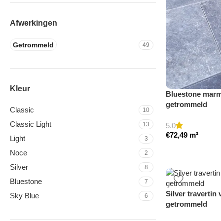
Afwerkingen
Getrommeld
49
Kleur
Bluestone marme
getrommeld
Classic
10
Classic Light
13
5.0
€
72,49
m²
Light
3
Noce
2
Silver
8
Bluestone
7
Silver travertin 
Sky Blue
6
getrommeld