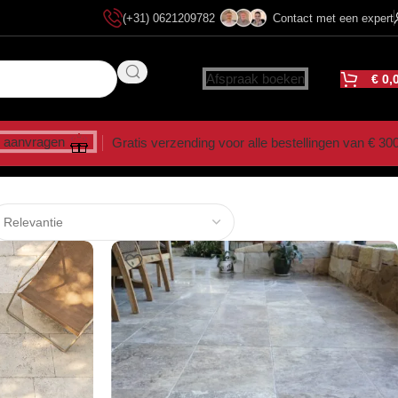
(+31) 0621209782
Contact met een expert
Afspraak boeken
€
0,
 aanvragen
Gratis verzending voor alle bestellingen van € 30