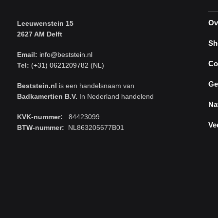
Ov
Leeuwenstein 15
2627 AM Delft
Sh
Email:
info@beststein.nl
Co
Tel:
(+31) 0621209782 (NL)
Ge
Beststein.nl
is een handelsnaam van
Badkamertien B.V.
In Nederland handelend
Na
KVK-nummer:
84423099
Ve
BTW-nummer:
NL863205677B01