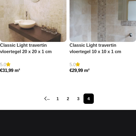
Classic Light travertin
Classic Light travertin
vloertegel 20 x 20 x 1 cm
vloertegel 10 x 10 x 1 cm
getrommeld
getrommeld
5.0
5.0
€
31,99
m²
€
29,99
m²
Toevoegen aan winkelwagen
Toevoegen aan winkelwagen
←
1
2
3
4