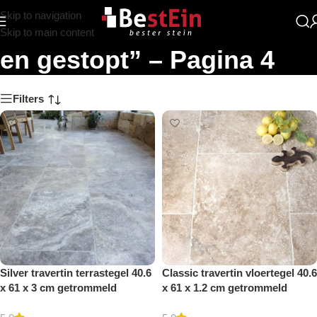
Skip to navigation
Zoekresultaten: “Gezoet
Skip to main content
en gestopt” – Pagina 4
Filters
Silver travertin terrastegel 40.6
Classic travertin vloertegel 40.6
x 61 x 3 cm getrommeld
x 61 x 1.2 cm getrommeld