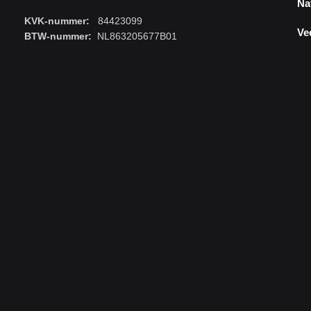
Na
KVK-nummer:
84423099
Ve
BTW-nummer:
NL863205677B01