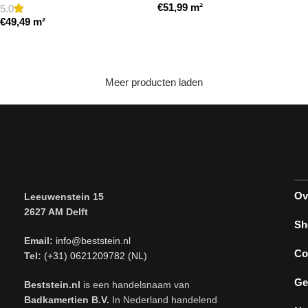
€
51,99
m²
5.0
€
49,49
m²
Toevoegen aan winkelwagen
Toevoegen aan winkelwagen
Meer producten laden
Ov
Leeuwenstein 15
2627 AM Delft
Sh
Email:
info@beststein.nl
Co
Tel:
(+31) 0621209782 (NL)
Ge
Beststein.nl
is een handelsnaam van
Badkamertien B.V.
In Nederland handelend