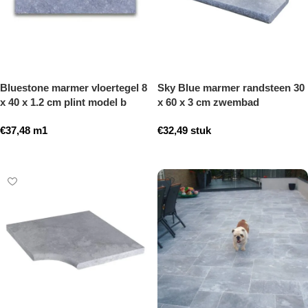
Bluestone marmer vloertegel 8
Sky Blue marmer randsteen 30
x 40 x 1.2 cm plint model b
x 60 x 3 cm zwembad
getrommeld
randsteen model b getrommeld
€
37,48
m1
€
32,49
stuk
Toevoegen aan winkelwagen
Toevoegen aan winkelwagen