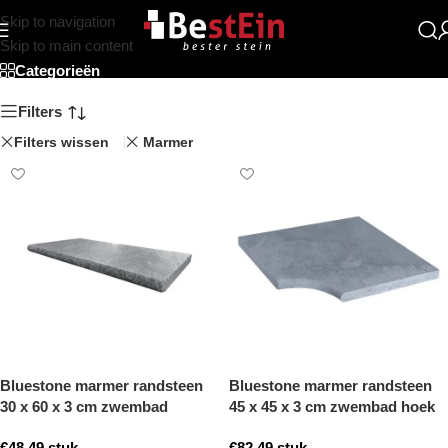
Skip to navigation
Marmer
Skip to main content
Categorieën
Filters
Filters wissen
Marmer
Bluestone marmer randsteen
Bluestone marmer randsteen
30 x 60 x 3 cm zwembad
45 x 45 x 3 cm zwembad hoek
randsteen model b getrommeld
model b getrommeld
€
48,49
stuk
€
82,49
stuk