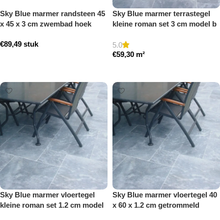
Sky Blue marmer randsteen 45
Sky Blue marmer terrastegel
x 45 x 3 cm zwembad hoek
kleine roman set 3 cm model b
model b getrommeld
getrommeld
€
89,49
stuk
5.0
€
59,30
m²
Toevoegen aan winkelwagen
Toevoegen aan winkelwagen
Sky Blue marmer vloertegel
Sky Blue marmer vloertegel 40
kleine roman set 1.2 cm model
x 60 x 1.2 cm getrommeld
b getrommeld