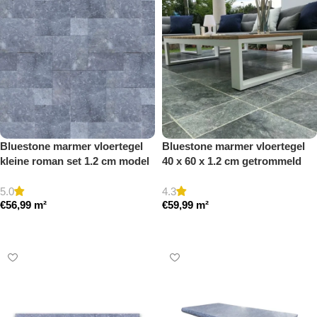
Bluestone marmer vloertegel
Bluestone marmer vloertegel
kleine roman set 1.2 cm model
40 x 60 x 1.2 cm getrommeld
b getrommeld
5.0
4.3
€
56,99
m²
€
59,99
m²
Toevoegen aan winkelwagen
Toevoegen aan winkelwagen