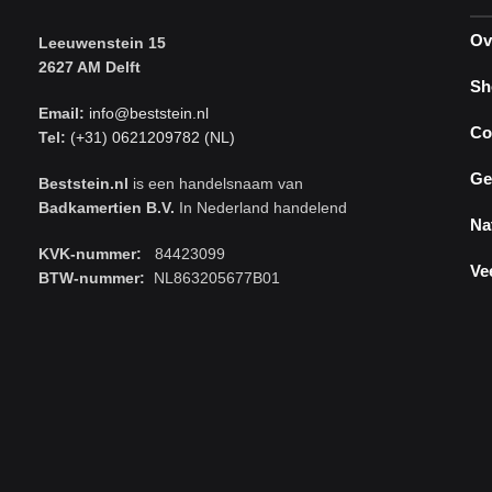
Ov
Leeuwenstein 15
2627 AM Delft
Sh
Email:
info@beststein.nl
Co
Tel:
(+31) 0621209782 (NL)
Ge
Beststein.nl
is een handelsnaam van
Badkamertien B.V.
In Nederland handelend
Na
KVK-nummer:
84423099
Ve
BTW-nummer:
NL863205677B01