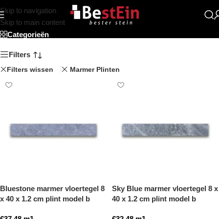
Skip to navigation
Marmer Plinten
Skip to main content
Categorieën
Filters
Filters wissen
Marmer Plinten
Bluestone marmer vloertegel 8
Sky Blue marmer vloertegel 8 x
x 40 x 1.2 cm plint model b
40 x 1.2 cm plint model b
getrommeld
getrommeld
€
37,48
m1
€
32,48
m1