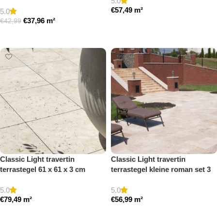
5.0
getrommeld
€
57,49
m²
5.0
€
37,96
m²
€
42,99
Toevoegen aan winkelwagen
Toevoegen aan winkelwagen
Classic Light travertin
Classic Light travertin
terrastegel 61 x 61 x 3 cm
terrastegel kleine roman set 3
getrommeld
cm model a getrommeld
5.0
5.0
€
79,49
m²
€
56,99
m²
Toevoegen aan winkelwagen
Toevoegen aan winkelwagen