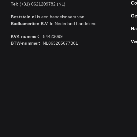
Co
Tel:
(+31) 0621209782 (NL)
Ge
Beststein.nl
is een handelsnaam van
Badkamertien B.V.
In Nederland handelend
Na
KVK-nummer:
84423099
Ve
BTW-nummer:
NL863205677B01