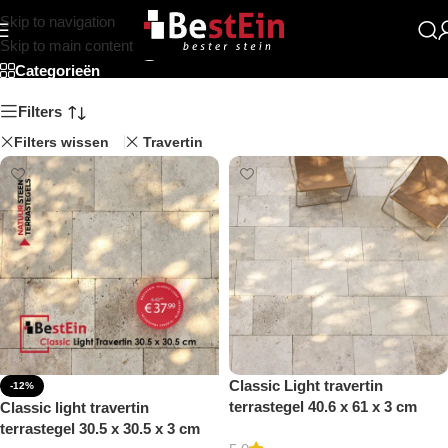
Skip to navigation
Terrastegels
Skip to main content
Categorieën
Filters
Filters wissen
Travertin
Classic Light travertin
-12%
terrastegel 40.6 x 61 x 3 cm
Classic light travertin
getrommeld
terrastegel 30.5 x 30.5 x 3 cm