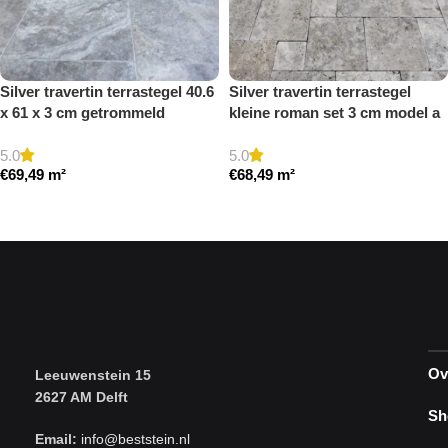
Silver travertin terrastegel 40.6
Silver travertin terrastegel
x 61 x 3 cm getrommeld
kleine roman set 3 cm model a
getrommeld
5.0
5.0
€
69,49
m²
€
68,49
m²
Toevoegen aan winkelwagen
Toevoegen aan winkelwagen
Ov
Leeuwenstein 15
2627 AM Delft
Sh
Email:
info@beststein.nl