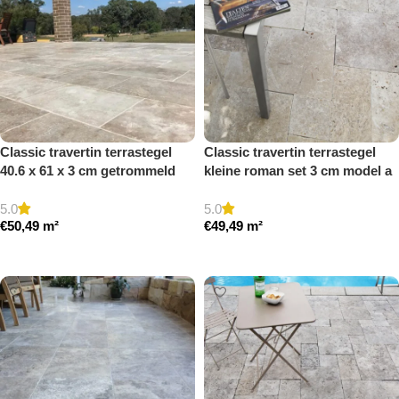
Classic travertin terrastegel
Classic travertin terrastegel
40.6 x 61 x 3 cm getrommeld
kleine roman set 3 cm model a
getrommeld
5.0
5.0
€
50,49
m²
€
49,49
m²
Toevoegen aan winkelwagen
Toevoegen aan winkelwagen