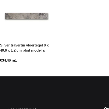
Silver travertin vloertegel 8 x
40.6 x 1.2 cm plint model a
getrommeld
€
34,46
m1
Toevoegen aan winkelwagen
Ov