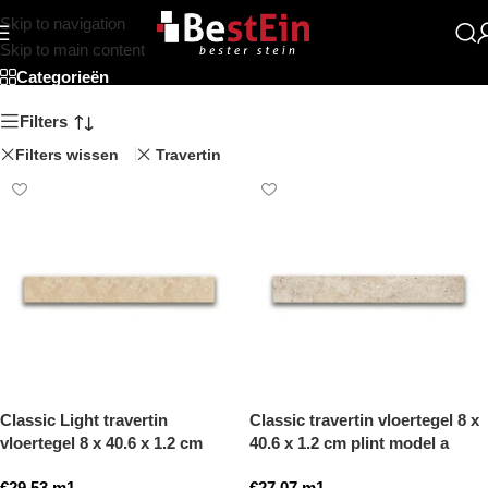
Skip to navigation
Travertin Plinten
Skip to main content
Categorieën
Filters
Filters wissen
Travertin
Classic Light travertin
Classic travertin vloertegel 8 x
vloertegel 8 x 40.6 x 1.2 cm
40.6 x 1.2 cm plint model a
plint model a getrommeld
getrommeld
€
29,53
m1
€
27,07
m1