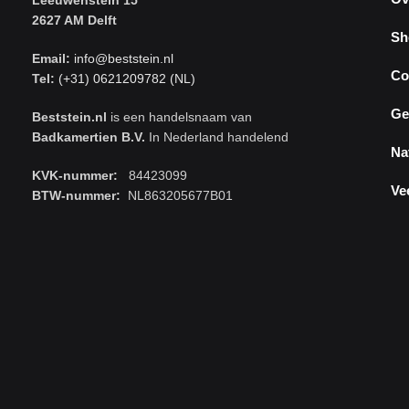
Leeuwenstein 15
2627 AM Delft
Sh
Email:
info@beststein.nl
Co
Tel:
(+31) 0621209782 (NL)
Ge
Beststein.nl
is een handelsnaam van
Badkamertien B.V.
In Nederland handelend
Na
KVK-nummer:
84423099
Ve
BTW-nummer:
NL863205677B01