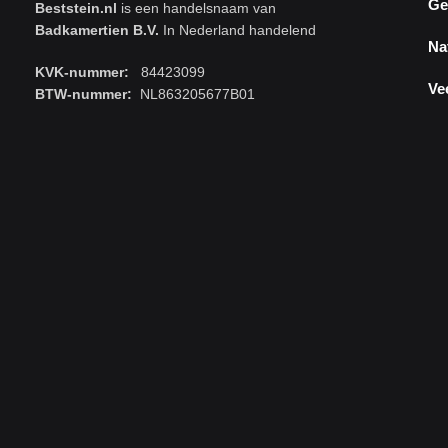
Ge
Beststein.nl
is een handelsnaam van
Badkamertien B.V.
In Nederland handelend
Na
KVK-nummer:
84423099
Ve
BTW-nummer:
NL863205677B01