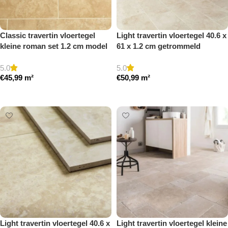
Classic travertin vloertegel
Light travertin vloertegel 40.6 x
kleine roman set 1.2 cm model
61 x 1.2 cm getrommeld
a gezoet en gestopt
5.0
5.0
€
45,99
m²
€
50,99
m²
Toevoegen aan winkelwagen
Toevoegen aan winkelwagen
Light travertin vloertegel 40.6 x
Light travertin vloertegel kleine