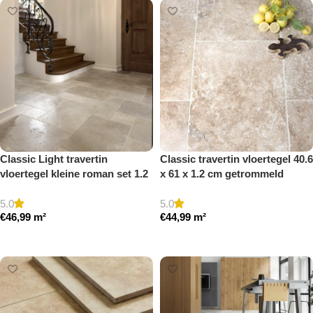
Classic Light travertin
Classic travertin vloertegel 40.6
vloertegel kleine roman set 1.2
x 61 x 1.2 cm getrommeld
cm model a getrommeld
5.0
5.0
€
46,99
m²
€
44,99
m²
Toevoegen aan winkelwagen
Toevoegen aan winkelwagen