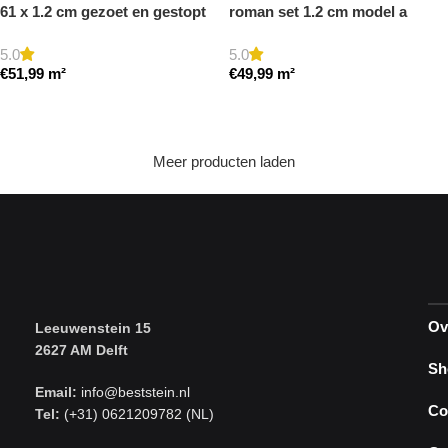
61 x 1.2 cm gezoet en gestopt
roman set 1.2 cm model a
getrommeld
5.0
5.0
€
51,99
m²
€
49,99
m²
Toevoegen aan winkelwagen
Toevoegen aan winkelwagen
Meer producten laden
Ov
Leeuwenstein 15
2627 AM Delft
Sh
Email:
info@beststein.nl
Co
Tel:
(+31) 0621209782 (NL)