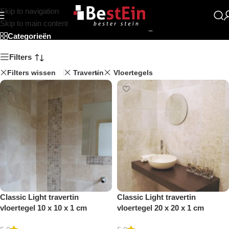
Skip to navigation
Travertin Vloertegels
Skip to main content
Categorieën
Filters
Filters wissen
Travertin
Vloertegels
Classic Light travertin
Classic Light travertin
vloertegel 10 x 10 x 1 cm
vloertegel 20 x 20 x 1 cm
getrommeld
getrommeld