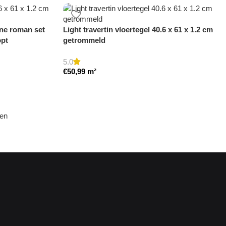
eine roman set
Light travertin vloertegel 40.6 x 61 x 1.2 cm
opt
getrommeld
5.0
€
50,99
m²
den