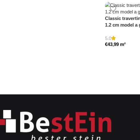
Classic traverti
1.2 cm model a
5.0
€
43,99
m²