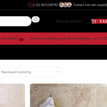
(+31) 0621209782
Contact met een expert
Afspraak boeken
€
0,
 aanvragen
Gratis verzending voor alle bestellingen van € 30