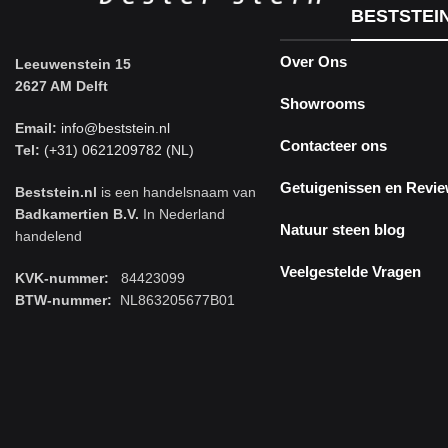
BESTSTEI
Over Ons
Leeuwenstein 15
2627 AM Delft
Showrooms
Email:
info@beststein.nl
Contacteer ons
Tel:
(+31) 0621209782 (NL)
Getuigenissen en Revi
Beststein.nl
is een handelsnaam van
Badkamertien B.V.
In Nederland
Natuur steen blog
handelend
Veelgestelde Vragen
KVK-nummer:
84423099
BTW-nummer:
NL863205677B01