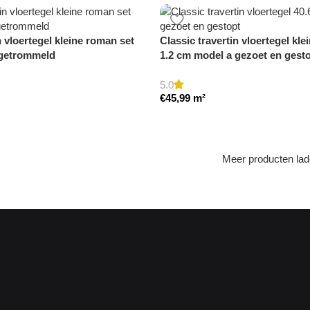
n vloertegel kleine roman set
Classic travertin vloertegel kl
 getrommeld
1.2 cm model a gezoet en gest
5.0
€
45,99
m²
Meer producten la