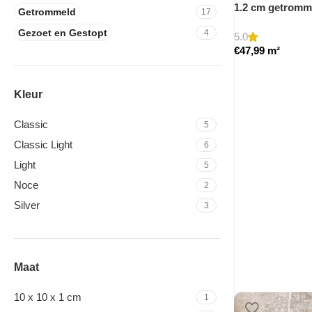
1.2 cm getromm
Getrommeld
17
Gezoet en Gestopt
4
5.0
€
47,99
m²
Kleur
Classic
5
Classic Light
6
Light
5
Noce
2
Silver
3
Maat
10 x 10 x 1 cm
1