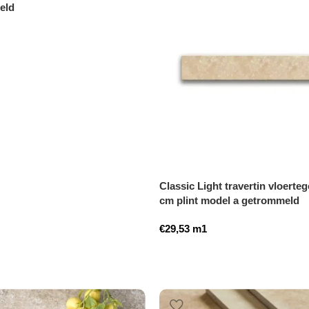
eld
Classic Light travertin vloertege
cm plint model a getrommeld
€
29,53
m1