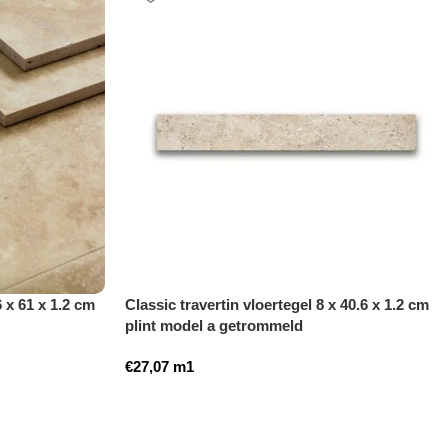
6 x 61 x 1.2 cm
Classic travertin vloertegel 8 x 40.6 x 1.2 cm
plint model a getrommeld
€
27,07
m1