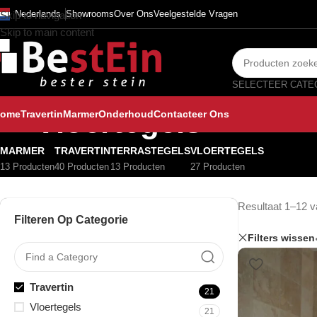
Nederlands
Showrooms
Over Ons
Veelgestelde Vragen
Skip to navigation
Skip to main content
Vloertegels
ome
Travertin
Marmer
Onderhoud
Contacteer Ons
MARMER
TRAVERTIN
TERRASTEGELS
VLOERTEGELS
13 Producten
40 Producten
13 Producten
27 Producten
Resultaat 1–12 v
Filteren Op Categorie
Filters wissen
Travertin
21
Vloertegels
21