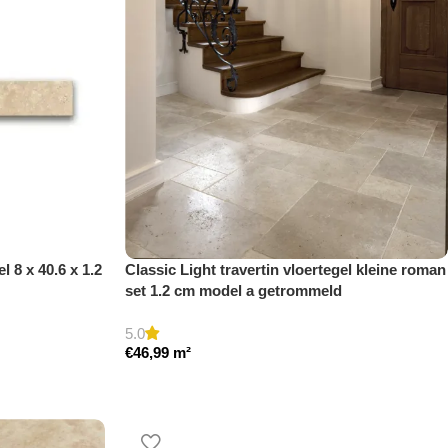
l 8 x 40.6 x 1.2
Classic Light travertin vloertegel kleine roman
set 1.2 cm model a getrommeld
5.0
€
46,99
m²