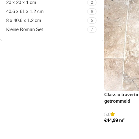
20 x 20 x 1 cm
2
40.6 x 61 x 1.2 cm
6
8 x 40.6 x 1.2 cm
5
Kleine Roman Set
7
Travertine Kleine Roman
Set
Nu winkelen
Classic traverti
getrommeld
5.0
€
44,99
m²