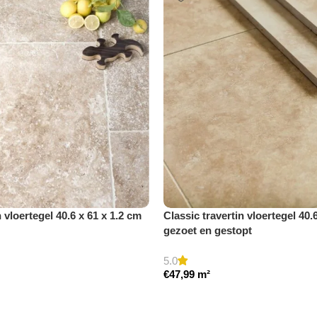
n vloertegel 40.6 x 61 x 1.2 cm
Classic travertin vloertegel 40.
gezoet en gestopt
5.0
€
47,99
m²