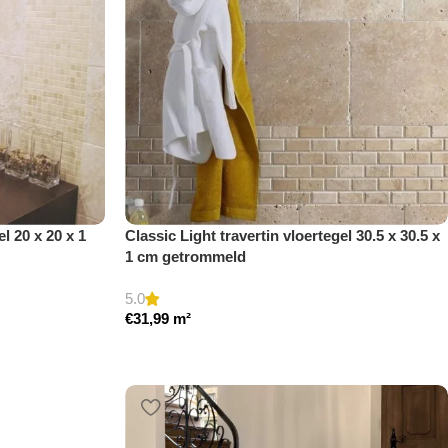
el 20 x 20 x 1
Classic Light travertin vloertegel 30.5 x 30.5 x
1 cm getrommeld
5.0
€
31,99
m²