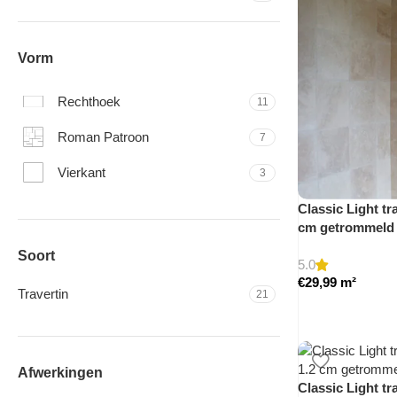
Vorm
Rechthoek
11
Roman Patroon
7
Vierkant
3
Classic Light tra
cm getrommeld
Soort
5.0
€
29,99
m²
Travertin
21
Afwerkingen
Classic Light tra