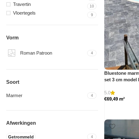
Travertin
10
Vloertegels
9
Vorm
Roman Patroon
4
Bluestone marme
set 3 cm model
Soort
5.0
Marmer
4
€
69,49
m²
Afwerkingen
Getrommeld
4