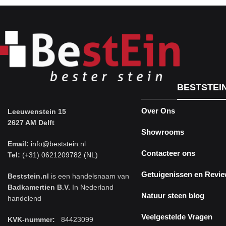
BESTSTEI
Over Ons
Leeuwenstein 15
2627 AM Delft
Showrooms
Email:
info@beststein.nl
Contacteer ons
Tel:
(+31) 0621209782 (NL)
Getuigenissen en Revi
Beststein.nl
is een handelsnaam van
Badkamertien B.V.
In Nederland
Natuur steen blog
handelend
Veelgestelde Vragen
KVK-nummer:
84423099