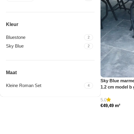
Kleur
Bluestone
2
Sky Blue
2
Maat
Sky Blue marmer
Kleine Roman Set
4
1.2 cm model b
5.0
€
49,49
m²
Travertine Kleine Roman
Set
Nu winkelen