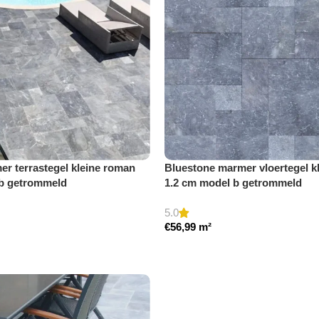
r terrastegel kleine roman
Bluestone marmer vloertegel k
 b getrommeld
1.2 cm model b getrommeld
5.0
€
56,99
m²