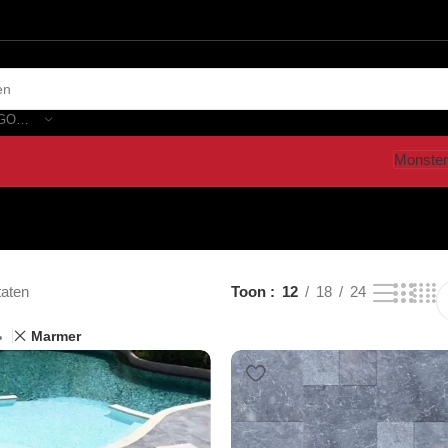
SELECTEER CATEGORIE
Monster
taten
Toon
12
18
24
Marmer