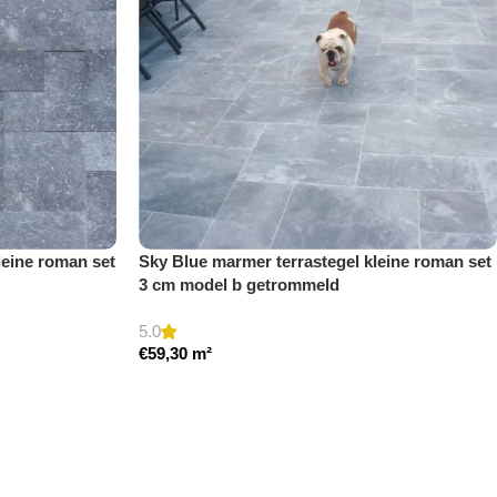
leine roman set
Sky Blue marmer terrastegel kleine roman set
3 cm model b getrommeld
5.0
€
59,30
m²