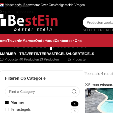
Nederlands
Showrooms
Over Ons
Veelgestelde Vragen
Skip to navigation
Skip to main content
french pattern
ome
Travertin
Marmer
Onderhoud
Contacteer Ons
MARMER
TRAVERTIN
TERRASTEGELS
VLOERTEGELS
13 Producten
40 Producten
13 Producten
27 Producten
Toont alle 4 resul
Filteren Op Categorie
Filters wissen
Marmer
4
Terrastegels
5