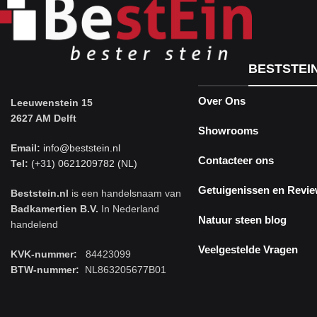
BESTSTEI
Over Ons
Leeuwenstein 15
2627 AM Delft
Showrooms
Email:
info@beststein.nl
Contacteer ons
Tel:
(+31) 0621209782 (NL)
Getuigenissen en Revi
Beststein.nl
is een handelsnaam van
Badkamertien B.V.
In Nederland
Natuur steen blog
handelend
Veelgestelde Vragen
KVK-nummer:
84423099
BTW-nummer:
NL863205677B01