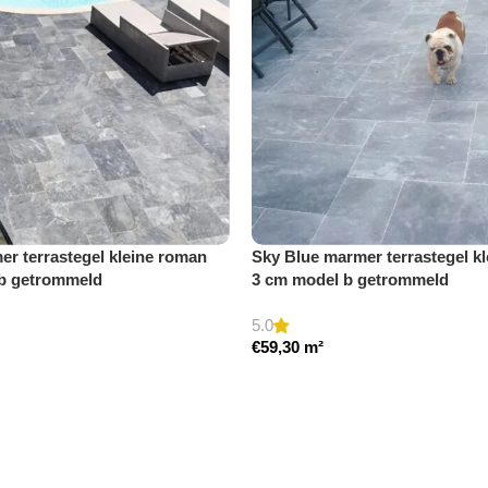
r terrastegel kleine roman
Sky Blue marmer terrastegel kl
 b getrommeld
3 cm model b getrommeld
5.0
€
59,30
m²