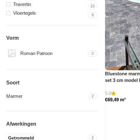
Travertin
10
Vloertegels
9
Vorm
Roman Patroon
2
Bluestone marme
set 3 cm model
Soort
5.0
Marmer
2
€
69,49
m²
Afwerkingen
Getrommeld
2