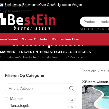
Nederlands
Showrooms
Over Ons
Veelgestelde Vragen
Skip to navigation
Skip to main content
french pattern
ome
Travertin
Marmer
Onderhoud
Contacteer Ons
MARMER
TRAVERTIN
TERRASTEGELS
VLOERTEGELS
13 Producten
40 Producten
13 Producten
27 Producten
Toont alle 2 resul
Filteren Op Categorie
Filters wissen
Marmer
4
Terrastegels
5