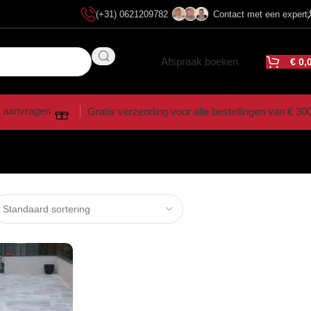
(+31) 0621209782
Contact met een expert
Afspraak boeken
€
0,
 aanvragen
Gratis verzending voor alle bestellingen van € 30