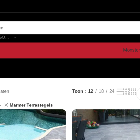
SELECTEER CATEGORIE
Monster
taten
Toon
12
18
24
Marmer Terrastegels