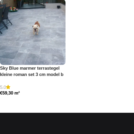
Sky Blue marmer terrastegel
kleine roman set 3 cm model b
getrommeld
5.0
€
59,30
m²
Toevoegen aan winkelwagen