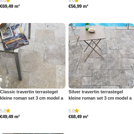
5.0
5.0
€
69,49
m²
€
56,99
m²
Toevoegen aan winkelwagen
Toevoegen aan winkelwagen
Classic travertin terrastegel
Silver travertin terrastegel
kleine roman set 3 cm model a
kleine roman set 3 cm model a
getrommeld
getrommeld
5.0
5.0
€
49,49
m²
€
68,49
m²
Toevoegen aan winkelwagen
Toevoegen aan winkelwagen