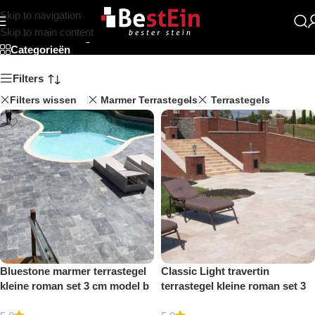
Skip to navigation
french pattern
Skip to main content
Categorieën
Filters
Filters wissen
Marmer Terrastegels
Terrastegels
Bluestone marmer terrastegel
Classic Light travertin
kleine roman set 3 cm model b
terrastegel kleine roman set 3
getrommeld
cm model a getrommeld