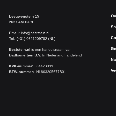
Ov
Leeuwenstein 15
2627 AM Delft
Sh
Email:
info@beststein.nl
Co
Tel:
(+31) 0621209782 (NL)
Ge
Beststein.nl
is een handelsnaam van
Badkamertien B.V.
In Nederland handelend
Na
KVK-nummer:
84423099
Ve
BTW-nummer:
NL863205677B01