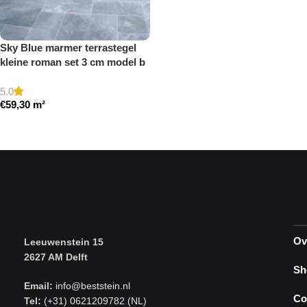
Sky Blue marmer terrastegel
kleine roman set 3 cm model b
getrommeld
5.0
€
59,30
m²
Toevoegen aan winkelwagen
Ov
Leeuwenstein 15
2627 AM Delft
Sh
Email:
info@beststein.nl
Co
Tel:
(+31) 0621209782 (NL)