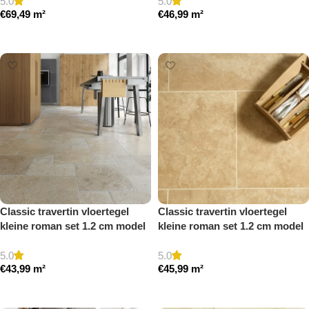
5.0
5.0
€
69,49
m²
€
46,99
m²
Toevoegen aan winkelwagen
Toevoegen aan winkelwagen
Classic travertin vloertegel
Classic travertin vloertegel
kleine roman set 1.2 cm model
kleine roman set 1.2 cm model
a getrommeld
a gezoet en gestopt
5.0
5.0
€
43,99
m²
€
45,99
m²
Toevoegen aan winkelwagen
Toevoegen aan winkelwagen