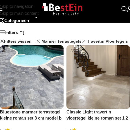
Skip to navigation
french pattern
Skip to main content
Categorieën
Filters
Filters wissen
Marmer Terrastegels
Travertin Vloertegels
Bluestone marmer terrastegel
Classic Light travertin
kleine roman set 3 cm model b
vloertegel kleine roman set 1.2
getrommeld
cm model a getrommeld