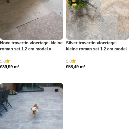
Noce travertin vloertegel kleine
Silver travertin vloertegel
roman set 1.2 cm model a
kleine roman set 1.2 cm model
getrommeld
a getrommeld
5.0
5.0
€
39,99
m²
€
58,49
m²
Toevoegen aan winkelwagen
Toevoegen aan winkelwagen