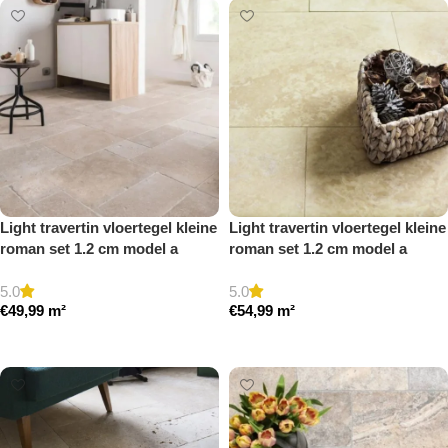
Light travertin vloertegel kleine
Light travertin vloertegel kleine
roman set 1.2 cm model a
roman set 1.2 cm model a
getrommeld
gezoet en gestopt
5.0
5.0
€
49,99
m²
€
54,99
m²
Toevoegen aan winkelwagen
Toevoegen aan winkelwagen