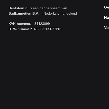
Ge
Beststein.nl
is een handelsnaam van
Badkamertien B.V.
In Nederland handelend
Na
KVK-nummer:
84423099
Ve
BTW-nummer:
NL863205677B01