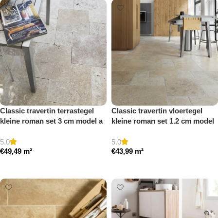
Classic travertin terrastegel
Classic travertin vloertegel
kleine roman set 3 cm model a
kleine roman set 1.2 cm model
getrommeld
a getrommeld
5.0
5.0
€
49,49
m²
€
43,99
m²
Toevoegen aan winkelwagen
Toevoegen aan winkelwagen