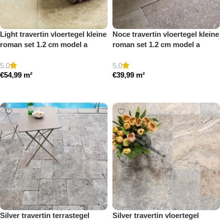
Light travertin vloertegel kleine
Noce travertin vloertegel kleine
roman set 1.2 cm model a
roman set 1.2 cm model a
gezoet en gestopt
getrommeld
5.0
5.0
€
54,99
m²
€
39,99
m²
Toevoegen aan winkelwagen
Toevoegen aan winkelwagen
Silver travertin terrastegel
Silver travertin vloertegel