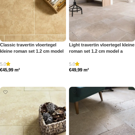
Classic travertin vloertegel
Light travertin vloertegel kleine
kleine roman set 1.2 cm model
roman set 1.2 cm model a
a gezoet en gestopt
getrommeld
5.0
5.0
€
45,99
m²
€
49,99
m²
Toevoegen aan winkelwagen
Toevoegen aan winkelwagen