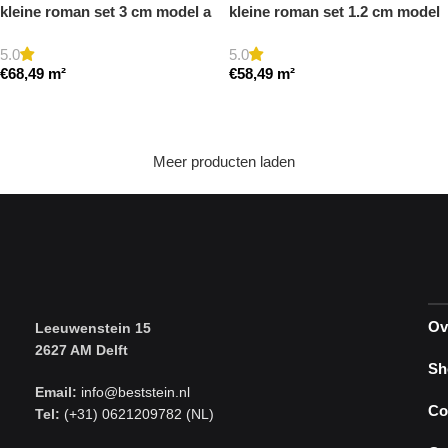
kleine roman set 3 cm model a
kleine roman set 1.2 cm model
getrommeld
a getrommeld
5.0
5.0
€
68,49
m²
€
58,49
m²
Toevoegen aan winkelwagen
Toevoegen aan winkelwagen
Meer producten laden
Ov
Leeuwenstein 15
2627 AM Delft
Sh
Email:
info@beststein.nl
Co
Tel:
(+31) 0621209782 (NL)