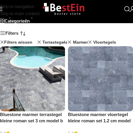
Skip to navigation
Opus pattern
Skip to main content
Categorieën
Filters
Filters wissen
Terrastegels
Marmer
Vloertegels
Bluestone marmer terrastegel
Bluestone marmer vloertegel
kleine roman set 3 cm model b
kleine roman set 1.2 cm model
getrommeld
b getrommeld