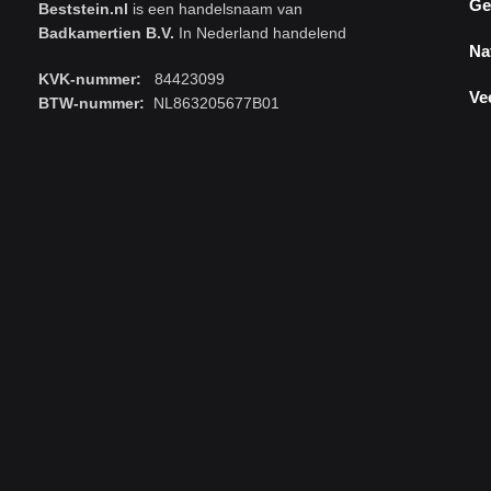
Ge
Beststein.nl
is een handelsnaam van
Badkamertien B.V.
In Nederland handelend
Na
KVK-nummer:
84423099
Ve
BTW-nummer:
NL863205677B01