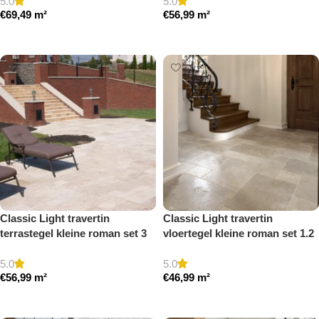
5.0
5.0
€
69,49
m²
€
56,99
m²
Toevoegen aan winkelwagen
Toevoegen aan winkelwagen
Classic Light travertin
Classic Light travertin
terrastegel kleine roman set 3
vloertegel kleine roman set 1.2
cm model a getrommeld
cm model a getrommeld
5.0
5.0
€
56,99
m²
€
46,99
m²
Toevoegen aan winkelwagen
Toevoegen aan winkelwagen