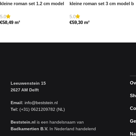
kleine roman set 1.2 cm model
kleine roman set 3 cm model b
a getrommeld
getrommeld
5.0
5.0
€
58,49
m²
€
59,30
m²
Toevoegen aan winkelwagen
Toevoegen aan winkelwagen
Ov
Leeuwenstein 15
2627 AM Delft
Sh
Email:
info@beststein.nl
Co
Tel:
(+31) 0621209782 (NL)
Ge
Beststein.nl
is een handelsnaam van
Badkamertien B.V.
In Nederland handelend
Na