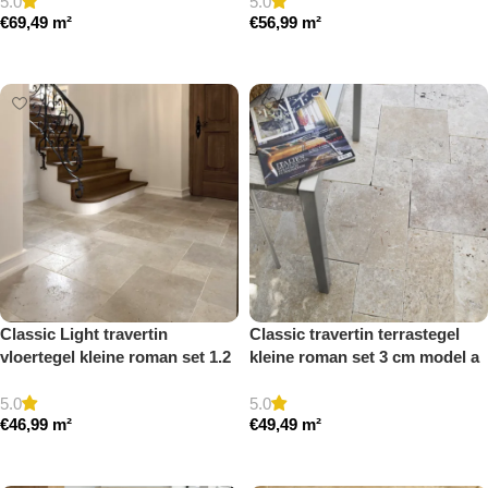
5.0
5.0
€
69,49
m²
€
56,99
m²
Toevoegen aan winkelwagen
Toevoegen aan winkelwagen
Classic Light travertin
Classic travertin terrastegel
vloertegel kleine roman set 1.2
kleine roman set 3 cm model a
cm model a getrommeld
getrommeld
5.0
5.0
€
46,99
m²
€
49,49
m²
Toevoegen aan winkelwagen
Toevoegen aan winkelwagen