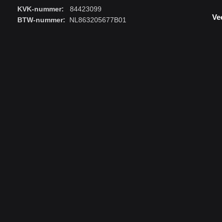
KVK-nummer:
84423099
Ve
BTW-nummer:
NL863205677B01