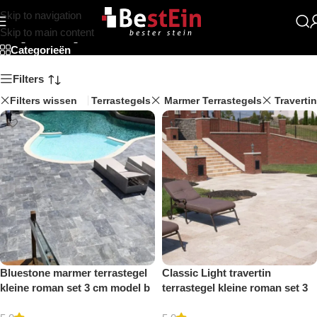
Skip to navigation
Opus pattern
Skip to main content
Categorieën
Filters
Filters wissen
Terrastegels
Marmer Terrastegels
Travertin
Bluestone marmer terrastegel
Classic Light travertin
kleine roman set 3 cm model b
terrastegel kleine roman set 3
getrommeld
cm model a getrommeld