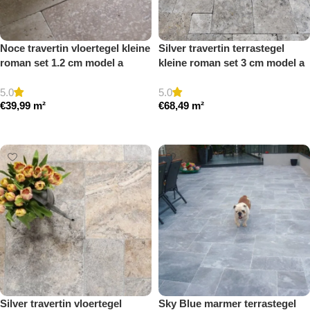
Noce travertin vloertegel kleine
Silver travertin terrastegel
roman set 1.2 cm model a
kleine roman set 3 cm model a
getrommeld
getrommeld
5.0
5.0
€
39,99
m²
€
68,49
m²
Toevoegen aan winkelwagen
Toevoegen aan winkelwagen
Silver travertin vloertegel
Sky Blue marmer terrastegel