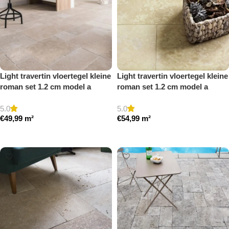
Light travertin vloertegel kleine
Light travertin vloertegel kleine
roman set 1.2 cm model a
roman set 1.2 cm model a
getrommeld
gezoet en gestopt
5.0
5.0
€
49,99
m²
€
54,99
m²
Toevoegen aan winkelwagen
Toevoegen aan winkelwagen