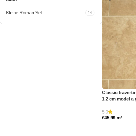
Kleine Roman Set
14
Travertine Kleine Roman
Set
Nu winkelen
Classic traverti
1.2 cm model a 
5.0
€
45,99
m²