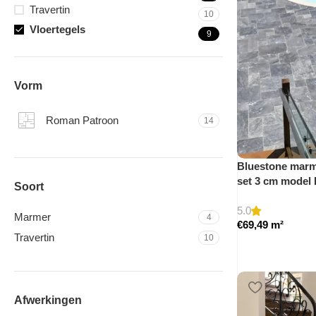
Travertin
10
Vloertegels
9
Vorm
Roman Patroon
14
Bluestone marme
set 3 cm model
Soort
5.0
Marmer
4
€
69,49
m²
Travertin
10
Afwerkingen