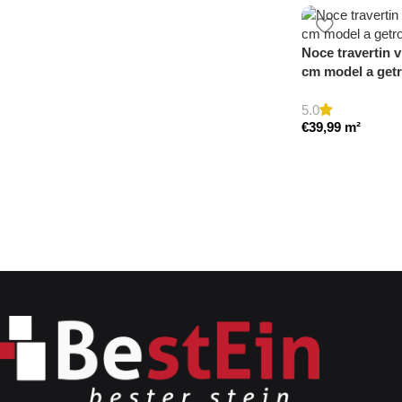
Noce travertin v
cm model a get
5.0
€
39,99
m²