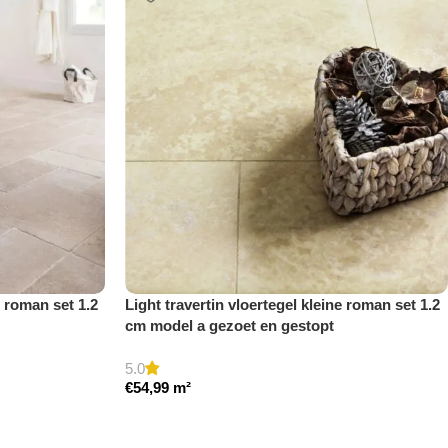
e roman set 1.2
Light travertin vloertegel kleine roman set 1.2
cm model a gezoet en gestopt
5.0
€
54,99
m²