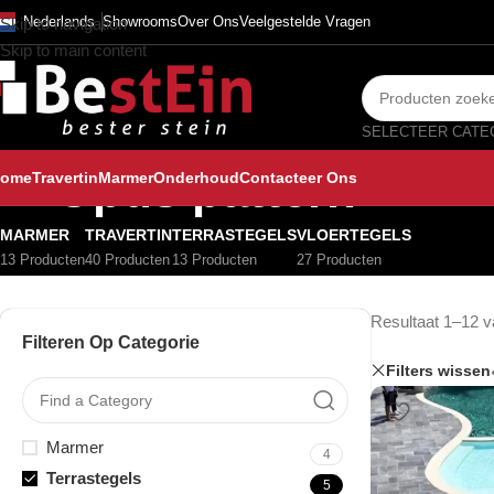
Nederlands
Showrooms
Over Ons
Veelgestelde Vragen
Skip to navigation
Skip to main content
Opus pattern
ome
Travertin
Marmer
Onderhoud
Contacteer Ons
MARMER
TRAVERTIN
TERRASTEGELS
VLOERTEGELS
13 Producten
40 Producten
13 Producten
27 Producten
Resultaat 1–12 v
Filteren Op Categorie
Filters wissen
Marmer
4
Terrastegels
5