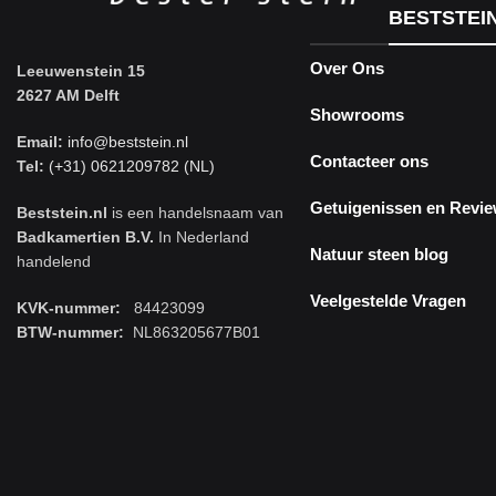
BESTSTEI
Over Ons
Leeuwenstein 15
2627 AM Delft
Showrooms
Email:
info@beststein.nl
Contacteer ons
Tel:
(+31) 0621209782 (NL)
Getuigenissen en Revi
Beststein.nl
is een handelsnaam van
Badkamertien B.V.
In Nederland
Natuur steen blog
handelend
Veelgestelde Vragen
KVK-nummer:
84423099
BTW-nummer:
NL863205677B01