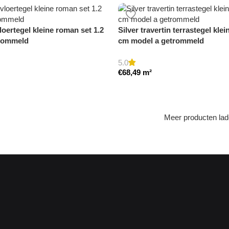
loertegel kleine roman set 1.2
Silver travertin terrastegel kle
rommeld
cm model a getrommeld
5.0
€
68,49
m²
Meer producten la