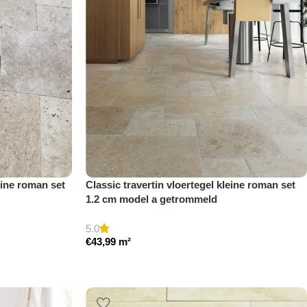
eine roman set
Classic travertin vloertegel kleine roman set
1.2 cm model a getrommeld
5.0
€
43,99
m²