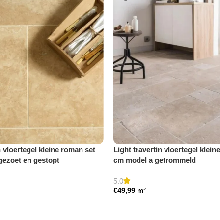
n vloertegel kleine roman set
Light travertin vloertegel klein
gezoet en gestopt
cm model a getrommeld
5.0
€
49,99
m²