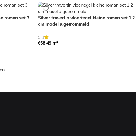
ine roman set 3
Silver travertin vloertegel kleine roman set 1.2
cm model a getrommeld
5.0
€
58,49
m²
den