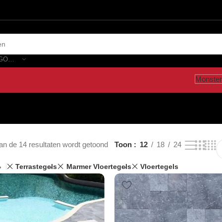
SELECTEER CATEGORIE
Monster
an de 14 resultaten wordt getoond
Toon
12
18
24
Terrastegels
Marmer Vloertegels
Vloertegels