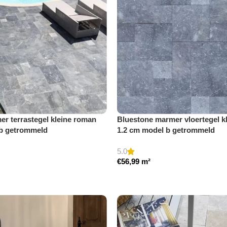
r terrastegel kleine roman
Bluestone marmer vloertegel k
 b getrommeld
1.2 cm model b getrommeld
5.0
€
56,99
m²