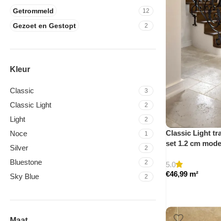
Getrommeld
12
Gezoet en Gestopt
2
Kleur
Classic
3
Classic Light
2
Light
2
Classic Light tr
Noce
1
set 1.2 cm mod
Silver
2
Bluestone
2
5.0
€
46,99
m²
Sky Blue
2
Maat