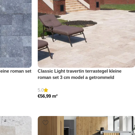
leine roman set
Classic Light travertin terrastegel kleine
roman set 3 cm model a getrommeld
5.0
€
56,99
m²