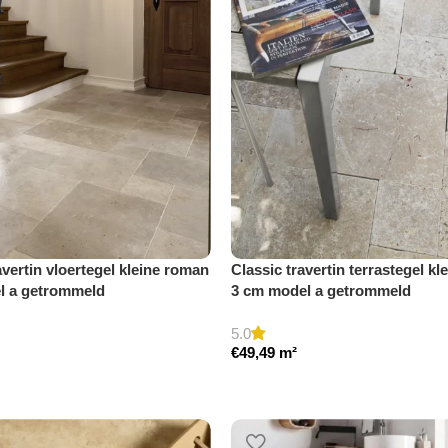
avertin vloertegel kleine roman
Classic travertin terrastegel kl
el a getrommeld
3 cm model a getrommeld
5.0
€
49,49
m²