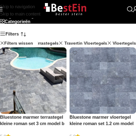
Skip to navigation
Opus pattern
Skip to main content
Categorieën
Filters
gels
Filters wissen
Travertin Terrastegels
Travertin Vloertegels
Vloertegels
Bluestone marmer terrastegel
Bluestone marmer vloertegel
kleine roman set 3 cm model b
kleine roman set 1.2 cm model
getrommeld
b getrommeld