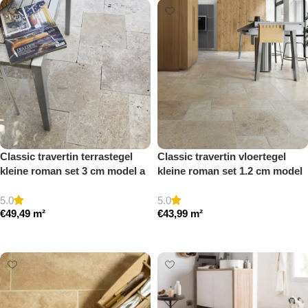
Classic travertin terrastegel
Classic travertin vloertegel
kleine roman set 3 cm model a
kleine roman set 1.2 cm model
getrommeld
a getrommeld
5.0
5.0
€
49,49
m²
€
43,99
m²
Toevoegen aan winkelwagen
Toevoegen aan winkelwagen