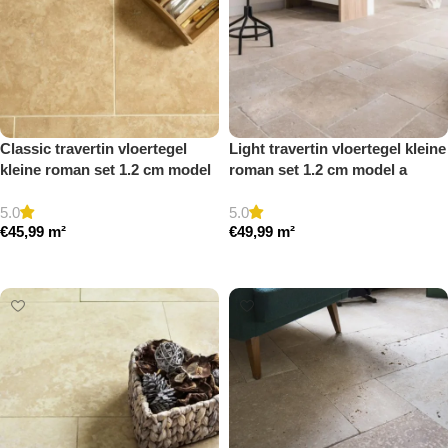
Classic travertin vloertegel
Light travertin vloertegel kleine
kleine roman set 1.2 cm model
roman set 1.2 cm model a
a gezoet en gestopt
getrommeld
5.0
5.0
€
45,99
m²
€
49,99
m²
Toevoegen aan winkelwagen
Toevoegen aan winkelwagen