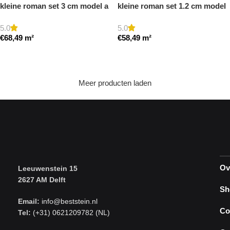
kleine roman set 3 cm model a
kleine roman set 1.2 cm model
getrommeld
a getrommeld
5.0
5.0
€
68,49
m²
€
58,49
m²
Toevoegen aan winkelwagen
Toevoegen aan winkelwagen
Meer producten laden
Ov
Leeuwenstein 15
2627 AM Delft
Sh
Email:
info@beststein.nl
Co
Tel:
(+31) 0621209782 (NL)