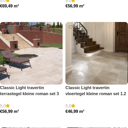
5.0
5.0
€
69,49
m²
€
56,99
m²
Toevoegen aan winkelwagen
Toevoegen aan winkelwagen
Classic Light travertin
Classic Light travertin
terrastegel kleine roman set 3
vloertegel kleine roman set 1.2
cm model a getrommeld
cm model a getrommeld
5.0
5.0
€
56,99
m²
€
46,99
m²
Toevoegen aan winkelwagen
Toevoegen aan winkelwagen