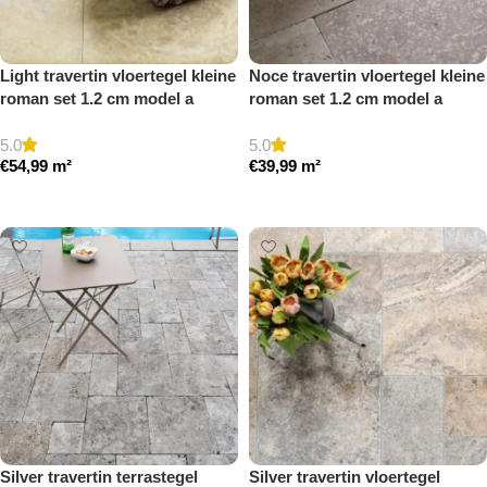
Light travertin vloertegel kleine
Noce travertin vloertegel kleine
roman set 1.2 cm model a
roman set 1.2 cm model a
gezoet en gestopt
getrommeld
5.0
5.0
€
54,99
m²
€
39,99
m²
Toevoegen aan winkelwagen
Toevoegen aan winkelwagen
Silver travertin terrastegel
Silver travertin vloertegel