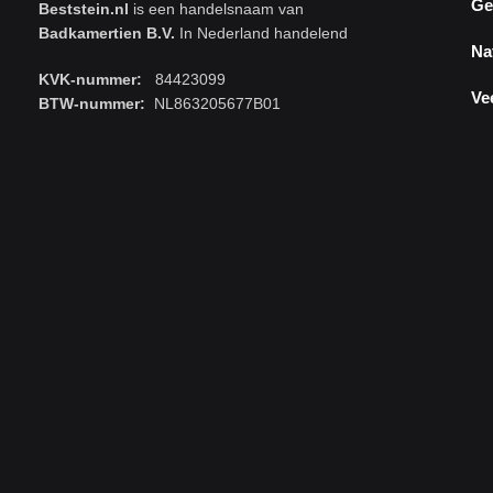
Ge
Beststein.nl
is een handelsnaam van
Badkamertien B.V.
In Nederland handelend
Na
KVK-nummer:
84423099
Ve
BTW-nummer:
NL863205677B01