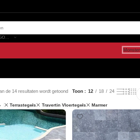
SELECTEER CATEGORIE
Monster
an de 14 resultaten wordt getoond
Toon
12
18
24
Terrastegels
Travertin Vloertegels
Marmer