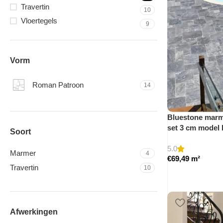
Travertin
10
Vloertegels
9
Vorm
Roman Patroon
14
Bluestone marme
set 3 cm model
Soort
5.0
Marmer
4
€
69,49
m²
Travertin
10
Afwerkingen