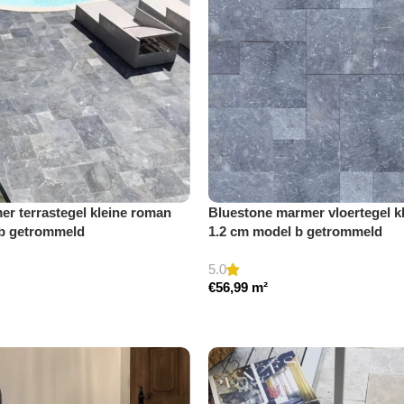
r terrastegel kleine roman
Bluestone marmer vloertegel k
 b getrommeld
1.2 cm model b getrommeld
5.0
€
56,99
m²