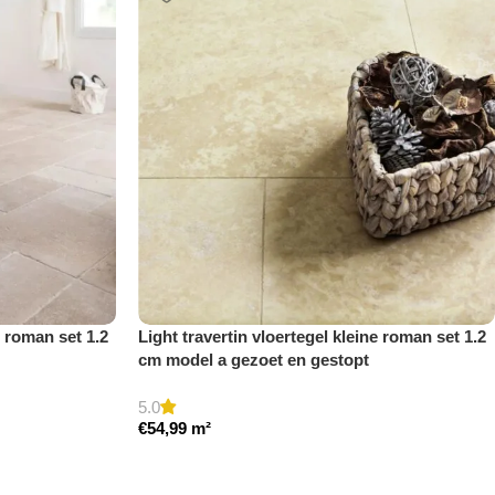
e roman set 1.2
Light travertin vloertegel kleine roman set 1.2
cm model a gezoet en gestopt
5.0
€
54,99
m²