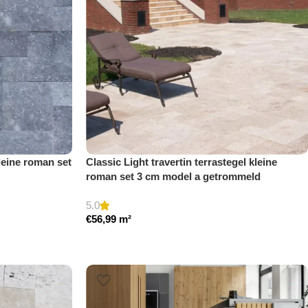
leine roman set
Classic Light travertin terrastegel kleine
roman set 3 cm model a getrommeld
5.0
€
56,99
m²