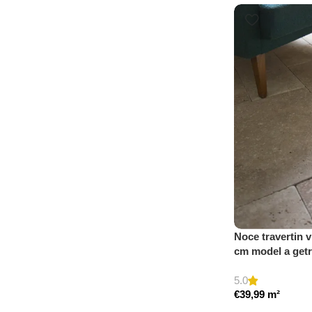
Noce travertin v
cm model a get
5.0
€
39,99
m²