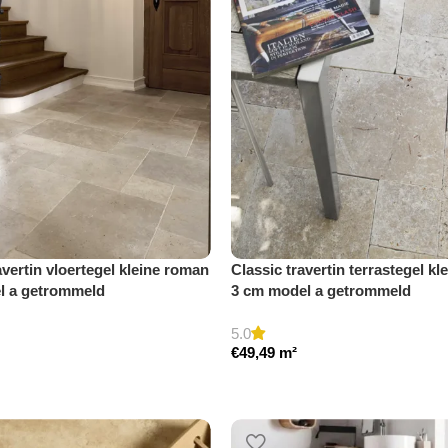
avertin vloertegel kleine roman
Classic travertin terrastegel kl
el a getrommeld
3 cm model a getrommeld
5.0
€
49,49
m²