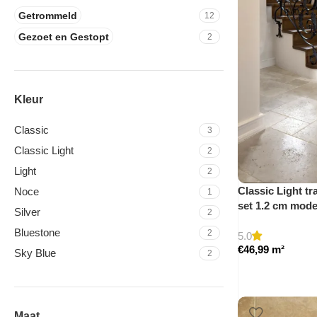
Getrommeld
12
Gezoet en Gestopt
2
Kleur
Classic
3
Classic Light
2
Light
2
Classic Light tr
Noce
1
set 1.2 cm mod
Silver
2
Bluestone
2
5.0
€
46,99
m²
Sky Blue
2
Maat