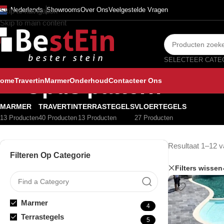
Nederlands
Showrooms
Over Ons
Veelgestelde Vragen
Skip to navigation
Skip to main content
Opus pattern
ome
Travertin
Marmer
Onderhoud
Contacteer Ons
MARMER
TRAVERTIN
TERRASTEGELS
VLOERTEGELS
13 Producten
40 Producten
13 Producten
27 Producten
Resultaat 1–12 v
Filteren Op Categorie
Filters wissen
Marmer
4
Terrastegels
5