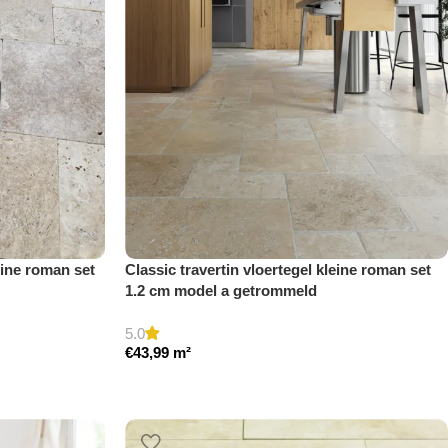
eine roman set
Classic travertin vloertegel kleine roman set
1.2 cm model a getrommeld
5.0
€
43,99
m²