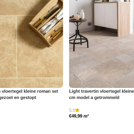
n vloertegel kleine roman set
Light travertin vloertegel klein
gezoet en gestopt
cm model a getrommeld
5.0
€
49,99
m²