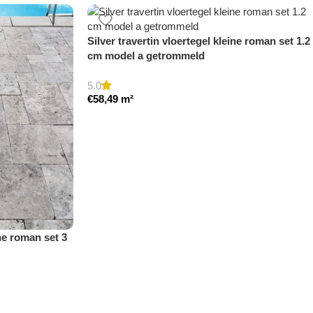
Silver travertin vloertegel kleine roman set 1.2
cm model a getrommeld
5.0
€
58,49
m²
ine roman set 3