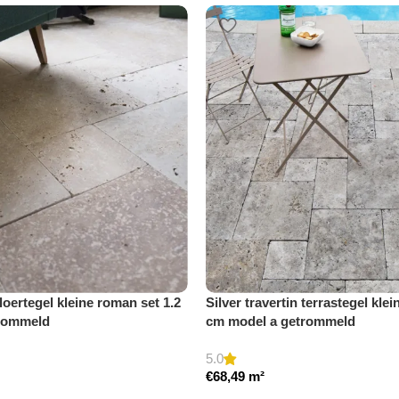
loertegel kleine roman set 1.2
Silver travertin terrastegel kle
rommeld
cm model a getrommeld
5.0
€
68,49
m²