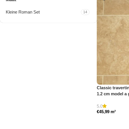
Kleine Roman Set
14
Travertine Kleine Roman
Set
Nu winkelen
Classic traverti
1.2 cm model a 
5.0
€
45,99
m²