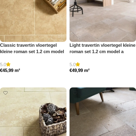
Classic travertin vloertegel
Light travertin vloertegel kleine
kleine roman set 1.2 cm model
roman set 1.2 cm model a
a gezoet en gestopt
getrommeld
5.0
5.0
€
45,99
m²
€
49,99
m²
Toevoegen aan winkelwagen
Toevoegen aan winkelwagen