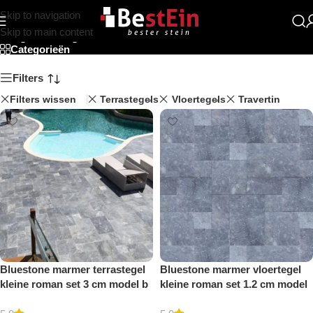
Skip to navigation
Opus pattern
Skip to main content
Categorieën
Filters
Filters wissen
Terrastegels
Vloertegels
Travertin
Bluestone marmer terrastegel
Bluestone marmer vloertegel
kleine roman set 3 cm model b
kleine roman set 1.2 cm model
getrommeld
b getrommeld