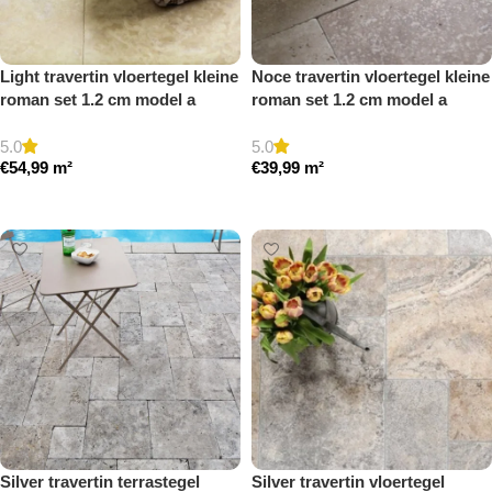
Light travertin vloertegel kleine
Noce travertin vloertegel kleine
roman set 1.2 cm model a
roman set 1.2 cm model a
gezoet en gestopt
getrommeld
5.0
5.0
€
54,99
m²
€
39,99
m²
Toevoegen aan winkelwagen
Toevoegen aan winkelwagen
Silver travertin terrastegel
Silver travertin vloertegel