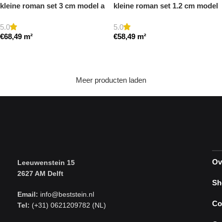
kleine roman set 3 cm model a
kleine roman set 1.2 cm model
getrommeld
a getrommeld
5.0
5.0
€
68,49
m²
€
58,49
m²
Toevoegen aan winkelwagen
Toevoegen aan winkelwagen
Meer producten laden
Ov
Leeuwenstein 15
2627 AM Delft
Sh
Email:
info@beststein.nl
Co
Tel:
(+31) 0621209782 (NL)