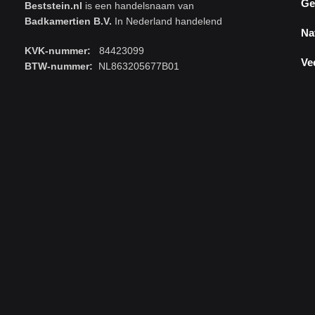
Ge
Beststein.nl
is een handelsnaam van
Badkamertien B.V.
In Nederland handelend
Na
KVK-nummer:
84423099
Ve
BTW-nummer:
NL863205677B01