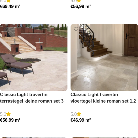
5.0
5.0
€
69,49
m²
€
56,99
m²
Toevoegen aan winkelwagen
Toevoegen aan winkelwagen
Classic Light travertin
Classic Light travertin
terrastegel kleine roman set 3
vloertegel kleine roman set 1.2
cm model a getrommeld
cm model a getrommeld
5.0
5.0
€
56,99
m²
€
46,99
m²
Toevoegen aan winkelwagen
Toevoegen aan winkelwagen