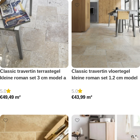
Classic travertin terrastegel
Classic travertin vloertegel
kleine roman set 3 cm model a
kleine roman set 1.2 cm model
getrommeld
a getrommeld
5.0
5.0
€
49,49
m²
€
43,99
m²
Toevoegen aan winkelwagen
Toevoegen aan winkelwagen