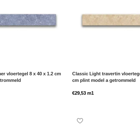
r vloertegel 8 x 40 x 1.2 cm
Classic Light travertin vloertege
etrommeld
cm plint model a getrommeld
€
29,53
m1