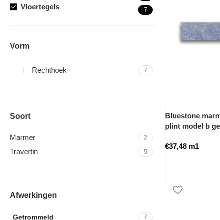
Vloertegels
7
Vorm
Rechthoek
7
Bluestone marme
Soort
plint model b g
Marmer
2
€
37,48
m1
Travertin
5
Afwerkingen
Getrommeld
7