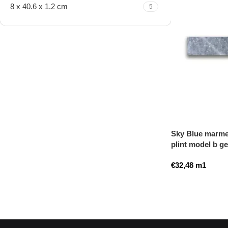
8 x 40.6 x 1.2 cm
5
Travertine Kleine Roman
Set
Nu winkelen
Sky Blue marmer
plint model b g
€
32,48
m1