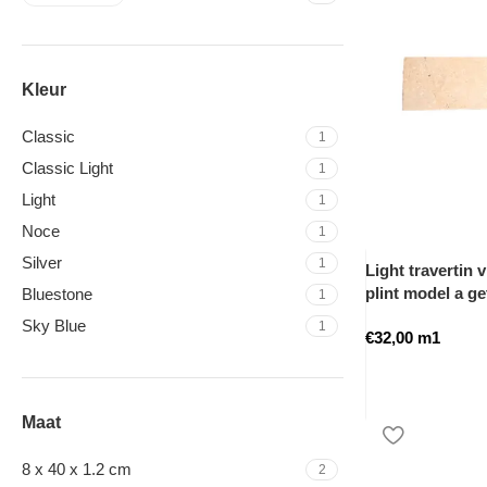
Kleur
Classic
1
Classic Light
1
Light
1
Noce
1
Silver
1
Light travertin v
plint model a g
Bluestone
1
Sky Blue
1
€
32,00
m1
Maat
8 x 40 x 1.2 cm
2