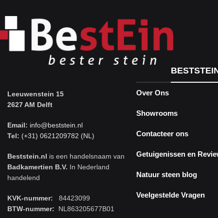
BESTSTEI
Over Ons
Leeuwenstein 15
2627 AM Delft
Showrooms
Email:
info@beststein.nl
Contacteer ons
Tel:
(+31) 0621209782 (NL)
Getuigenissen en Revi
Beststein.nl
is een handelsnaam van
Badkamertien B.V.
In Nederland
Natuur steen blog
handelend
Veelgestelde Vragen
KVK-nummer:
84423099
BTW-nummer:
NL863205677B01