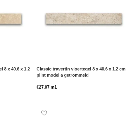
l 8 x 40.6 x 1.2
Classic travertin vloertegel 8 x 40.6 x 1.2 cm
plint model a getrommeld
€
27,07
m1