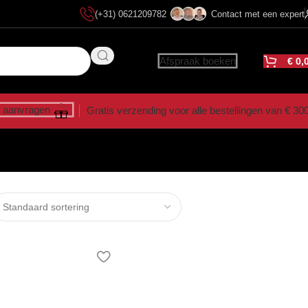
(+31) 0621209782
Contact met een expert
Afspraak boeken
€
0,
 aanvragen
Gratis verzending voor alle bestellingen van € 30