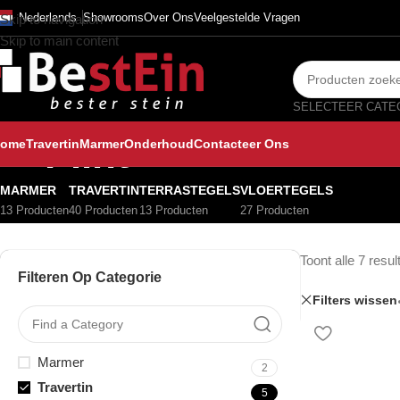
Nederlands
Showrooms
Over Ons
Veelgestelde Vragen
Skip to navigation
Skip to main content
Plint
ome
Travertin
Marmer
Onderhoud
Contacteer Ons
MARMER
TRAVERTIN
TERRASTEGELS
VLOERTEGELS
13 Producten
40 Producten
13 Producten
27 Producten
Toont alle 7 resul
Filteren Op Categorie
Filters wissen
Marmer
2
Travertin
5