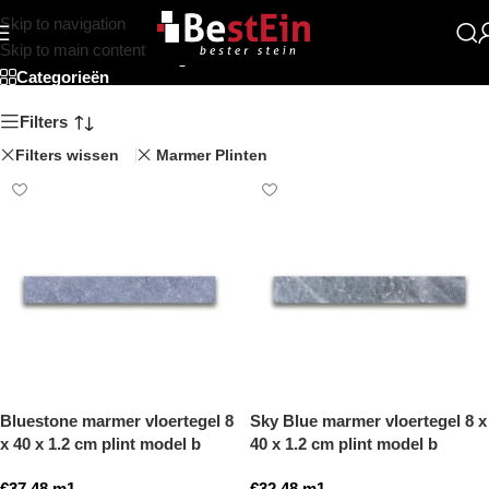
Skip to navigation
Travertin plint
Skip to main content
Categorieën
Filters
Filters wissen
Marmer Plinten
Bluestone marmer vloertegel 8
Sky Blue marmer vloertegel 8 x
x 40 x 1.2 cm plint model b
40 x 1.2 cm plint model b
getrommeld
getrommeld
€
37,48
m1
€
32,48
m1