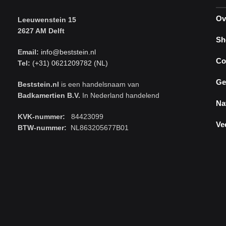
Ov
Leeuwenstein 15
2627 AM Delft
Sh
Email:
info@beststein.nl
Co
Tel:
(+31) 0621209782 (NL)
Ge
Beststein.nl
is een handelsnaam van
Badkamertien B.V.
In Nederland handelend
Na
KVK-nummer:
84423099
Ve
BTW-nummer:
NL863205677B01