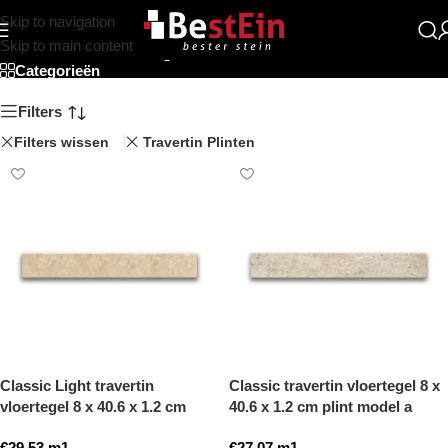
Skip to navigation
Travertin plint
Skip to main content
Categorieën
Filters
Filters wissen
Travertin Plinten
Classic Light travertin
Classic travertin vloertegel 8 x
vloertegel 8 x 40.6 x 1.2 cm
40.6 x 1.2 cm plint model a
plint model a getrommeld
getrommeld
€
29,53
m1
€
27,07
m1