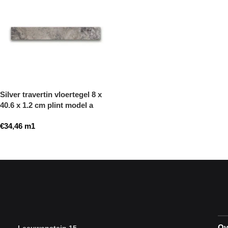
Silver travertin vloertegel 8 x
40.6 x 1.2 cm plint model a
getrommeld
€
34,46
m1
Toevoegen aan winkelwagen
Ov