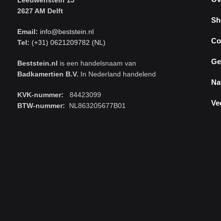
Leeuwenstein 15
2627 AM Delft
Sh
Email:
info@beststein.nl
Co
Tel:
(+31) 0621209782 (NL)
Ge
Beststein.nl
is een handelsnaam van
Badkamertien B.V.
In Nederland handelend
Na
KVK-nummer:
84423099
Ve
BTW-nummer:
NL863205677B01