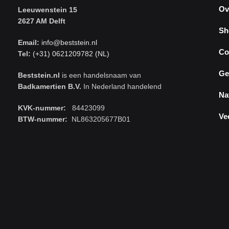
Ov
Leeuwenstein 15
2627 AM Delft
Sh
Email:
info@beststein.nl
Co
Tel:
(+31) 0621209782 (NL)
Ge
Beststein.nl
is een handelsnaam van
Badkamertien B.V.
In Nederland handelend
Na
KVK-nummer:
84423099
Ve
BTW-nummer:
NL863205677B01