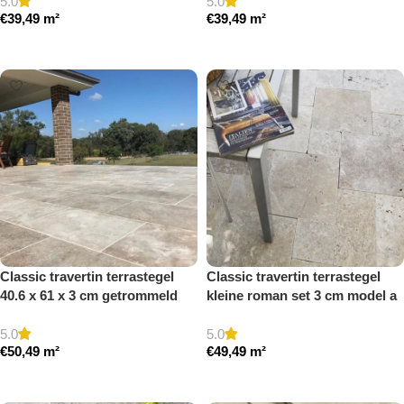
5.0
5.0
€
39,49
m²
€
39,49
m²
Toevoegen aan winkelwagen
Toevoegen aan winkelwagen
Classic travertin terrastegel
Classic travertin terrastegel
40.6 x 61 x 3 cm getrommeld
kleine roman set 3 cm model a
getrommeld
5.0
5.0
€
50,49
m²
€
49,49
m²
Toevoegen aan winkelwagen
Toevoegen aan winkelwagen