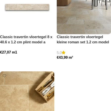
Classic travertin vloertegel 8 x
Classic travertin vloertegel
40.6 x 1.2 cm plint model a
kleine roman set 1.2 cm model
getrommeld
a getrommeld
€
27,07
m1
5.0
€
43,99
m²
Toevoegen aan winkelwagen
Toevoegen aan winkelwagen