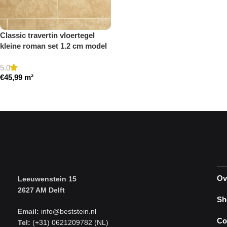
Classic travertin vloertegel
kleine roman set 1.2 cm model
a gezoet en gestopt
5.0
€
45,99
m²
Toevoegen aan winkelwagen
Ov
Leeuwenstein 15
2627 AM Delft
Sh
Email:
info@beststein.nl
Co
Tel:
(+31) 0621209782 (NL)