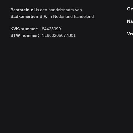
Ge
Beststein.nl
is een handelsnaam van
Badkamertien B.V.
In Nederland handelend
Na
KVK-nummer:
84423099
Ve
BTW-nummer:
NL863205677B01