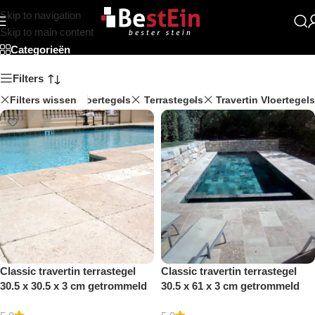
Skip to navigation
Winkel
Skip to main content
Categorieën
Filters
Filters wissen
Classic
Vloertegels
Terrastegels
Travertin Vloertegels
Classic travertin terrastegel
Classic travertin terrastegel
30.5 x 30.5 x 3 cm getrommeld
30.5 x 61 x 3 cm getrommeld