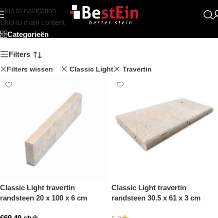
Skip to navigation
Winkel
Skip to main content
Categorieën
Filters
Filters wissen
Classic Light
Travertin
Classic Light travertin
Classic Light travertin
randsteen 20 x 100 x 6 cm
randsteen 30.5 x 61 x 3 cm
opsluitband model a
zwembad randsteen model a
€
69,49
stuk