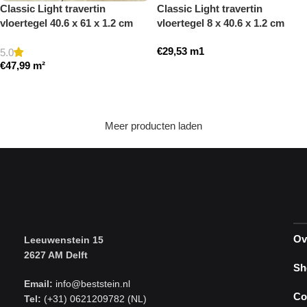
Classic Light travertin
Classic Light travertin
vloertegel 40.6 x 61 x 1.2 cm
vloertegel 8 x 40.6 x 1.2 cm
getrommeld
plint model a getrommeld
€
29,53
m1
5.0
€
47,99
m²
Toevoegen aan winkelwagen
Toevoegen aan winkelwagen
Meer producten laden
Ov
Leeuwenstein 15
2627 AM Delft
Sh
Email:
info@beststein.nl
Co
Tel:
(+31) 0621209782 (NL)