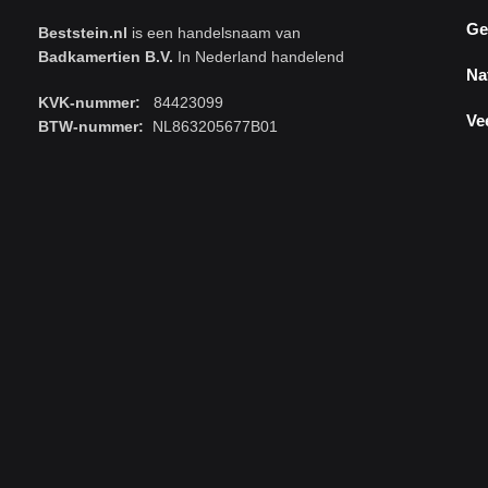
Ge
Beststein.nl
is een handelsnaam van
Badkamertien B.V.
In Nederland handelend
Na
KVK-nummer:
84423099
Ve
BTW-nummer:
NL863205677B01