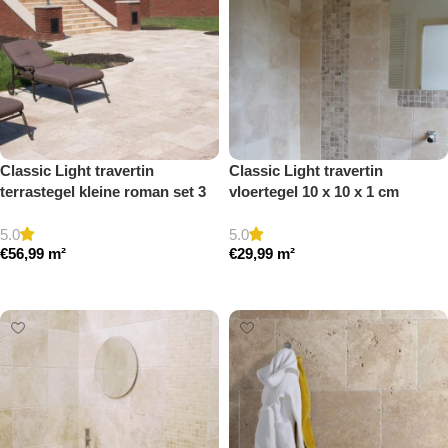
Classic Light travertin
Classic Light travertin
terrastegel kleine roman set 3
vloertegel 10 x 10 x 1 cm
cm model a getrommeld
getrommeld
5.0
5.0
€
56,99
m²
€
29,99
m²
Toevoegen aan winkelwagen
Toevoegen aan winkelwagen