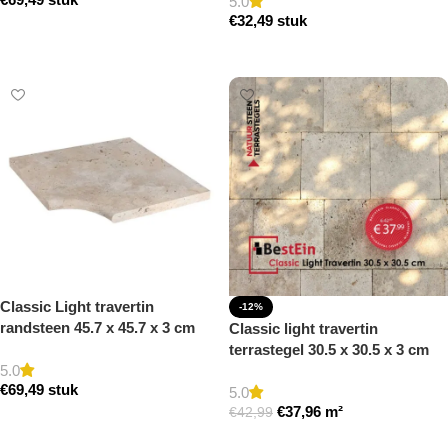
getrommeld
getrommeld
5.0
€
32,49
stuk
Toevoegen aan winkelwagen
Toevoegen aan winkelwagen
Classic Light travertin
-12%
randsteen 45.7 x 45.7 x 3 cm
Classic light travertin
zwembad hoek model a
terrastegel 30.5 x 30.5 x 3 cm
getrommeld
5.0
getrommeld
€
69,49
stuk
5.0
€
37,96
m²
€
42,99
Toevoegen aan winkelwagen
Toevoegen aan winkelwagen