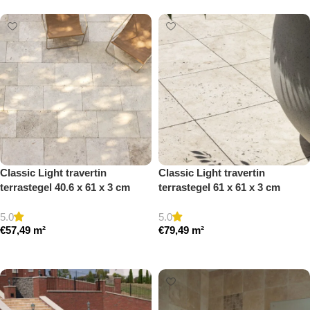
Classic Light travertin
Classic Light travertin
terrastegel 40.6 x 61 x 3 cm
terrastegel 61 x 61 x 3 cm
getrommeld
getrommeld
5.0
5.0
€
57,49
m²
€
79,49
m²
Toevoegen aan winkelwagen
Toevoegen aan winkelwagen