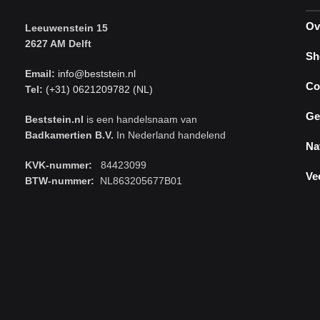
Ov
Leeuwenstein 15
2627 AM Delft
Sh
Email:
info@beststein.nl
Co
Tel:
(+31) 0621209782 (NL)
Ge
Beststein.nl
is een handelsnaam van
Badkamertien B.V.
In Nederland handelend
Na
KVK-nummer:
84423099
Ve
BTW-nummer:
NL863205677B01