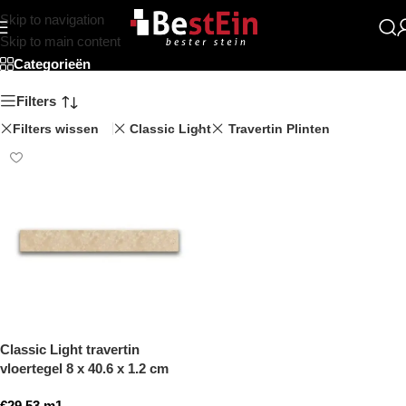
Skip to navigation
Winkel
Skip to main content
Categorieën
Filters
Filters wissen
Classic Light
Travertin Plinten
Classic Light travertin
vloertegel 8 x 40.6 x 1.2 cm
plint model a getrommeld
€
29,53
m1