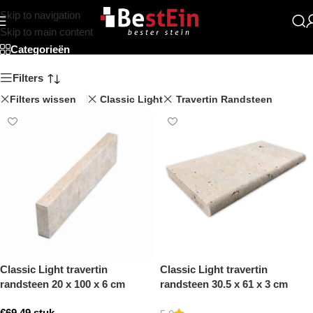
Skip to navigation
Winkel
Skip to main content
Categorieën
Filters
Filters wissen
Classic Light
Travertin Randsteen
Classic Light travertin
Classic Light travertin
randsteen 20 x 100 x 6 cm
randsteen 30.5 x 61 x 3 cm
opsluitband model a
zwembad randsteen model a
€
69,49
stuk