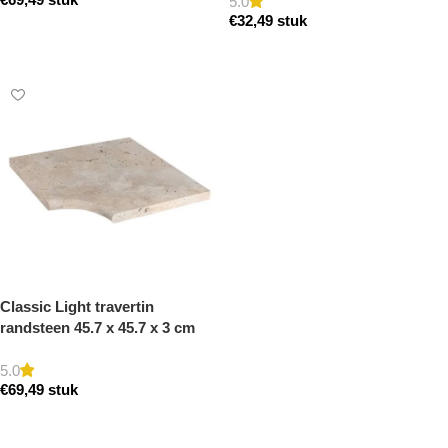
getrommeld
getrommeld
5.0
€
32,49
stuk
Toevoegen aan winkelwagen
Toevoegen aan winkelwagen
Classic Light travertin
randsteen 45.7 x 45.7 x 3 cm
zwembad hoek model a
getrommeld
5.0
€
69,49
stuk
Toevoegen aan winkelwagen