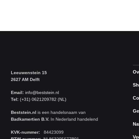
Ov
Leeuwenstein 15
2627 AM Delft
Sh
Email:
info@beststein.nl
Co
Tel:
(+31) 0621209782 (NL)
Ge
Beststein.nl
is een handelsnaam van
Badkamertien B.V.
In Nederland handelend
Na
KVK-nummer:
84423099
Ve
BTW-nummer:
NL863205677B01