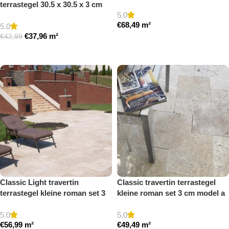
getrommeld
terrastegel 30.5 x 30.5 x 3 cm
5.0
getrommeld
€
68,49
m²
5.0
€
37,96
m²
€
42,99
Toevoegen aan winkelwagen
Toevoegen aan winkelwagen
Classic Light travertin
Classic travertin terrastegel
terrastegel kleine roman set 3
kleine roman set 3 cm model a
cm model a getrommeld
getrommeld
5.0
5.0
€
56,99
m²
€
49,49
m²