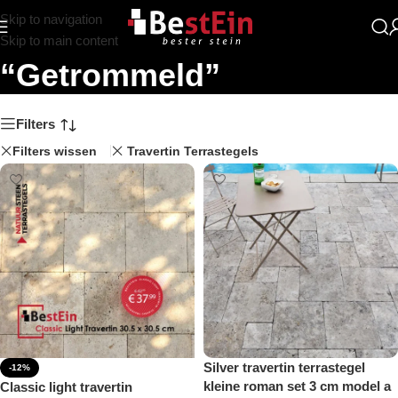
Skip to navigation
Zoekresultaten:
Skip to main content
“Getrommeld”
Filters
Filters wissen
Travertin Terrastegels
Silver travertin terrastegel
-12%
kleine roman set 3 cm model a
Classic light travertin