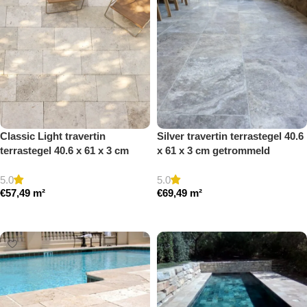
Classic Light travertin
Silver travertin terrastegel 40.6
terrastegel 40.6 x 61 x 3 cm
x 61 x 3 cm getrommeld
getrommeld
5.0
5.0
€
57,49
m²
€
69,49
m²
Toevoegen aan winkelwagen
Toevoegen aan winkelwagen