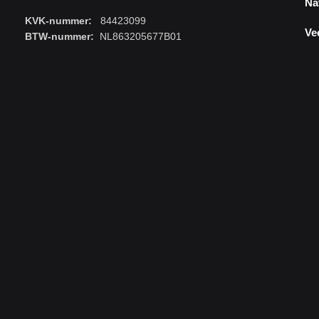
Na
KVK-nummer:
84423099
Ve
BTW-nummer:
NL863205677B01