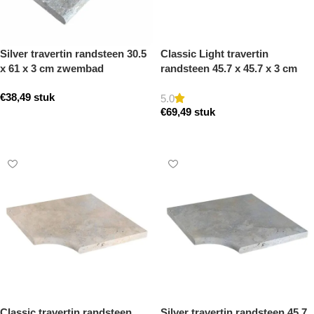
Silver travertin randsteen 30.5
Classic Light travertin
x 61 x 3 cm zwembad
randsteen 45.7 x 45.7 x 3 cm
randsteen model a getrommeld
zwembad hoek model a
€
38,49
stuk
getrommeld
5.0
€
69,49
stuk
Toevoegen aan winkelwagen
Toevoegen aan winkelwagen
Classic travertin randsteen
Silver travertin randsteen 45.7