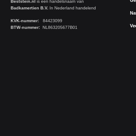
Ge
Beststein.nl
is een handelsnaam van
Badkamertien B.V.
In Nederland handelend
Na
KVK-nummer:
84423099
Ve
BTW-nummer:
NL863205677B01