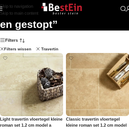
Skip to navigation
Zoekresultaten: “Gezoet
Skip to main content
en gestopt”
Filters
Filters wissen
Travertin
Light travertin vloertegel kleine
Classic travertin vloertegel
roman set 1.2 cm model a
kleine roman set 1.2 cm model