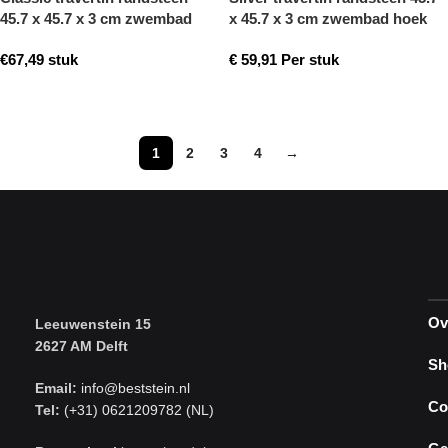
45.7 x 45.7 x 3 cm zwembad
x 45.7 x 3 cm zwembad hoek
hoek model a getrommeld
model a getrommeld
€
67,49
stuk
€
59,91
Per stuk
Toevoegen aan winkelwagen
Toevoegen aan winkelwagen
1
2
3
4
→
Ov
Leeuwenstein 15
2627 AM Delft
Sh
Email:
info@beststein.nl
Co
Tel:
(+31) 0621209782 (NL)