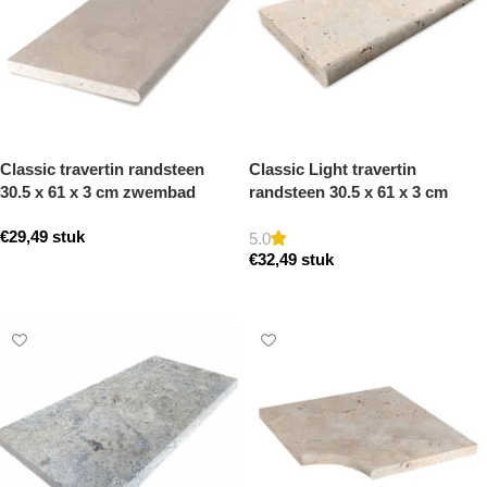
Classic travertin randsteen
Classic Light travertin
30.5 x 61 x 3 cm zwembad
randsteen 30.5 x 61 x 3 cm
randsteen model a getrommeld
zwembad randsteen model a
€
29,49
stuk
getrommeld
5.0
€
32,49
stuk
Toevoegen aan winkelwagen
Toevoegen aan winkelwagen