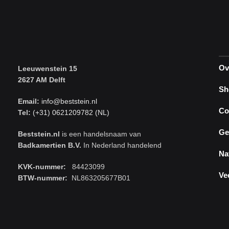
Ov
Leeuwenstein 15
2627 AM Delft
Sh
Email:
info@beststein.nl
Co
Tel:
(+31) 0621209782 (NL)
Ge
Beststein.nl
is een handelsnaam van
Badkamertien B.V.
In Nederland handelend
Na
KVK-nummer:
84423099
Ve
BTW-nummer:
NL863205677B01