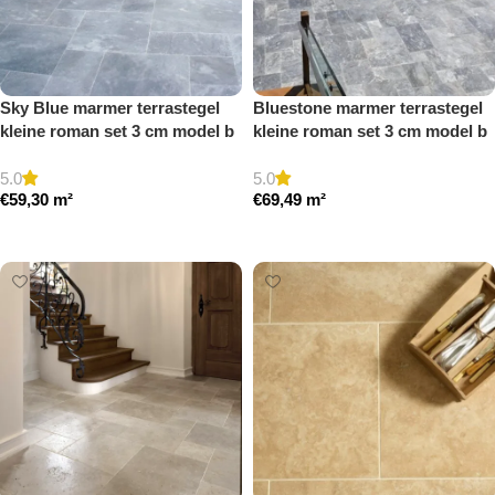
Sky Blue marmer terrastegel
Bluestone marmer terrastegel
kleine roman set 3 cm model b
kleine roman set 3 cm model b
getrommeld
getrommeld
5.0
5.0
€
59,30
m²
€
69,49
m²
Toevoegen aan winkelwagen
Toevoegen aan winkelwagen