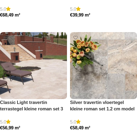
getrommeld
getrommeld
5.0
5.0
€
68,49
m²
€
39,99
m²
Toevoegen aan winkelwagen
Toevoegen aan winkelwagen
Classic Light travertin
Silver travertin vloertegel
terrastegel kleine roman set 3
kleine roman set 1.2 cm model
cm model a getrommeld
a getrommeld
5.0
5.0
€
56,99
m²
€
58,49
m²
Toevoegen aan winkelwagen
Toevoegen aan winkelwagen