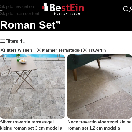
Skip to navigation
Zoekresultaten: “Kleine
Skip to main content
Roman Set”
Filters
Filters wissen
Marmer Terrastegels
Travertin
Silver travertin terrastegel
Noce travertin vloertegel kleine
kleine roman set 3 cm model a
roman set 1.2 cm model a