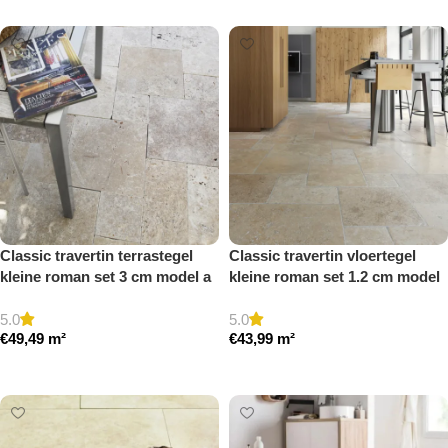
Classic travertin terrastegel
Classic travertin vloertegel
kleine roman set 3 cm model a
kleine roman set 1.2 cm model
getrommeld
a getrommeld
5.0
5.0
€
49,49
m²
€
43,99
m²
Toevoegen aan winkelwagen
Toevoegen aan winkelwagen