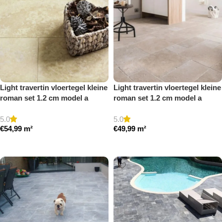
Light travertin vloertegel kleine
Light travertin vloertegel kleine
roman set 1.2 cm model a
roman set 1.2 cm model a
gezoet en gestopt
getrommeld
5.0
5.0
€
54,99
m²
€
49,99
m²
Toevoegen aan winkelwagen
Toevoegen aan winkelwagen