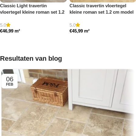
Classic Light travertin
Classic travertin vloertegel
vloertegel kleine roman set 1.2
kleine roman set 1.2 cm model
cm model a getrommeld
a gezoet en gestopt
5.0
5.0
€
46,99
m²
€
45,99
m²
Toevoegen aan winkelwagen
Toevoegen aan winkelwagen
Resultaten van blog
06
FEB