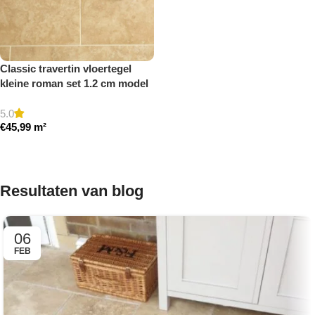
Classic travertin vloertegel
kleine roman set 1.2 cm model
a gezoet en gestopt
5.0
€
45,99
m²
Toevoegen aan winkelwagen
Resultaten van blog
06
FEB