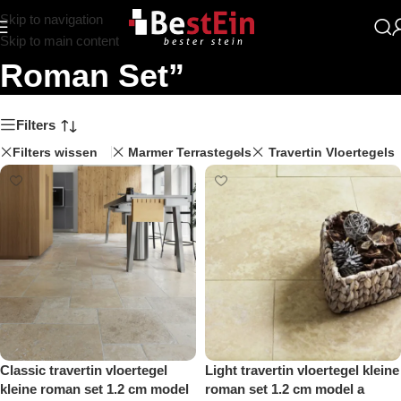
Skip to navigation
Zoekresultaten: “Kleine
Skip to main content
Roman Set”
Filters
Filters wissen
Marmer Terrastegels
Travertin Vloertegels
Classic travertin vloertegel
Light travertin vloertegel kleine
kleine roman set 1.2 cm model
roman set 1.2 cm model a