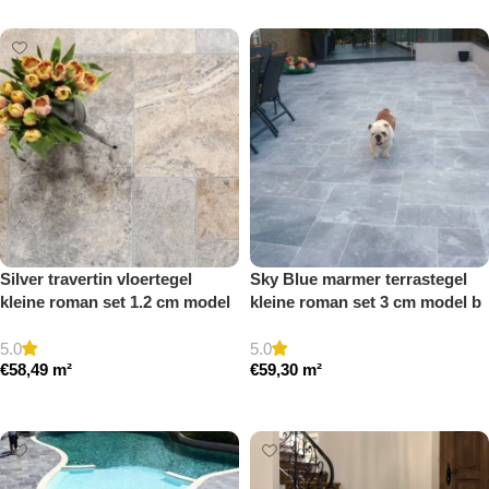
Silver travertin vloertegel
Sky Blue marmer terrastegel
kleine roman set 1.2 cm model
kleine roman set 3 cm model b
a getrommeld
getrommeld
5.0
5.0
€
58,49
m²
€
59,30
m²
Toevoegen aan winkelwagen
Toevoegen aan winkelwagen