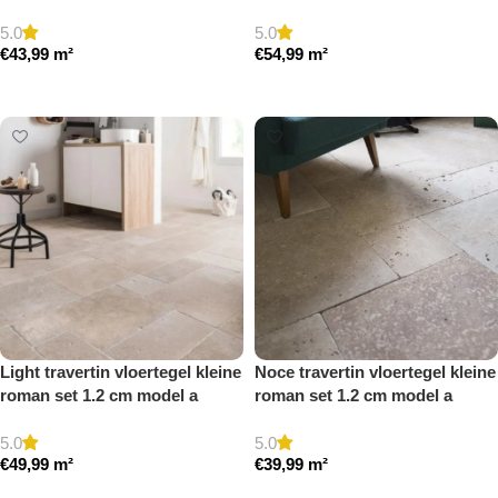
a getrommeld
gezoet en gestopt
5.0
5.0
€
43,99
m²
€
54,99
m²
Toevoegen aan winkelwagen
Toevoegen aan winkelwagen
Light travertin vloertegel kleine
Noce travertin vloertegel kleine
roman set 1.2 cm model a
roman set 1.2 cm model a
getrommeld
getrommeld
5.0
5.0
€
49,99
m²
€
39,99
m²
Toevoegen aan winkelwagen
Toevoegen aan winkelwagen