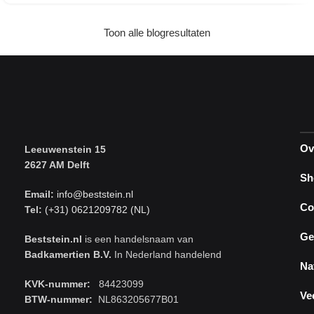
Toon alle blogresultaten
Ov
Leeuwenstein 15
2627 AM Delft
Sh
Email:
info@beststein.nl
Co
Tel:
(+31) 0621209782 (NL)
Ge
Beststein.nl
is een handelsnaam van
Badkamertien B.V.
In Nederland handelend
Na
KVK-nummer:
84423099
Ve
BTW-nummer:
NL863205677B01