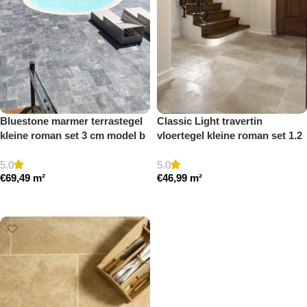
Bluestone marmer terrastegel
Classic Light travertin
kleine roman set 3 cm model b
vloertegel kleine roman set 1.2
getrommeld
cm model a getrommeld
5.0
5.0
€
69,49
m²
€
46,99
m²
Toevoegen aan winkelwagen
Toevoegen aan winkelwagen