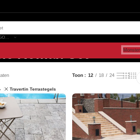
SELECTEER CATEGORIE
ine Roman Set”
Monster
taten
Toon
12
18
24
Travertin Terrastegels