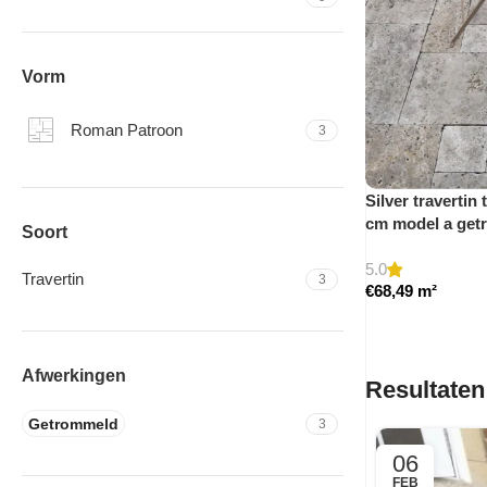
Vorm
Roman Patroon
3
Silver travertin
cm model a get
Soort
5.0
Travertin
3
€
68,49
m²
Afwerkingen
Resultaten
Getrommeld
3
06
FEB