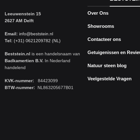
Over Ons
Leeuwenstein 15
2627 AM Delft
Showrooms
Email:
info@beststein.nl
Contacteer ons
Tel:
(+31) 0621209782 (NL)
Getuigenissen en Revi
Beststein.nl
is een handelsnaam van
Badkamertien B.V.
In Nederland
Natuur steen blog
handelend
Veelgestelde Vragen
KVK-nummer:
84423099
BTW-nummer:
NL863205677B01