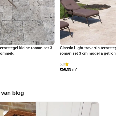
 terrastegel kleine roman set 3
Classic Light travertin terraste
rommeld
roman set 3 cm model a getro
5.0
€
56,99
m²
 van blog