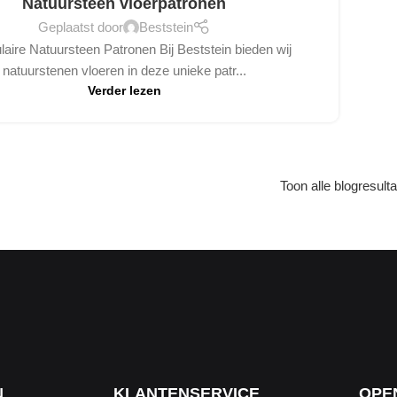
Natuursteen vloerpatronen
Geplaatst door
Beststein
laire Natuursteen Patronen Bij Beststein bieden wij
natuurstenen vloeren in deze unieke patr...
Verder lezen
Toon alle blogresult
N
KLANTENSERVICE
OPE