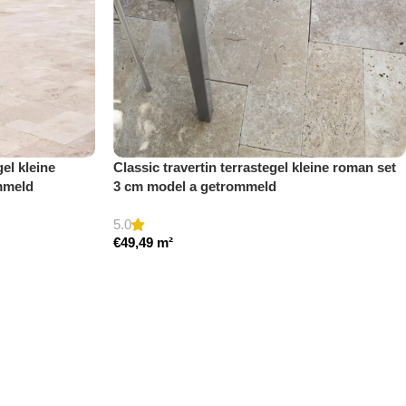
gel kleine
Classic travertin terrastegel kleine roman set
mmeld
3 cm model a getrommeld
5.0
€
49,49
m²