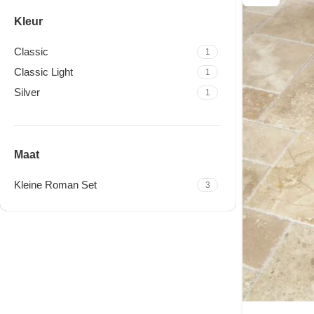
Kleur
Classic
1
Classic Light
1
Silver
1
Maat
Kleine Roman Set
3
Travertine Kleine Roman
Set
Nu winkelen