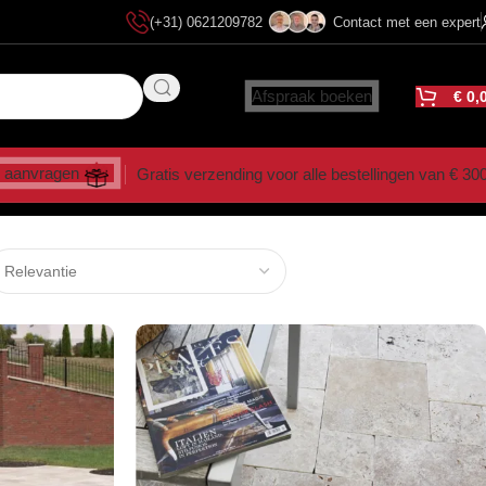
(+31) 0621209782
Contact met een expert
Afspraak boeken
€
0,
 aanvragen
Gratis verzending voor alle bestellingen van € 30