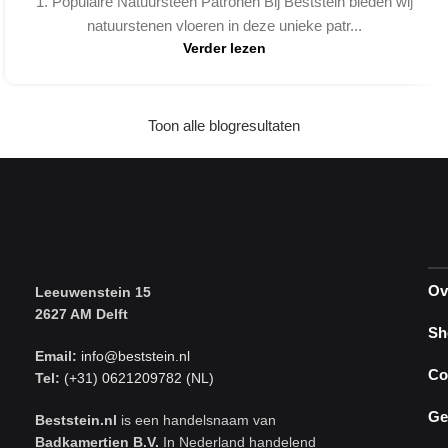
1. Populaire Natuursteen Patronen Bij Beststein bieden wij
natuurstenen vloeren in deze unieke patr...
Verder lezen
Toon alle blogresultaten
Ov
Leeuwenstein 15
2627 AM Delft
Sh
Email:
info@beststein.nl
Co
Tel:
(+31) 0621209782 (NL)
Ge
Beststein.nl
is een handelsnaam van
Badkamertien B.V.
In Nederland handelend