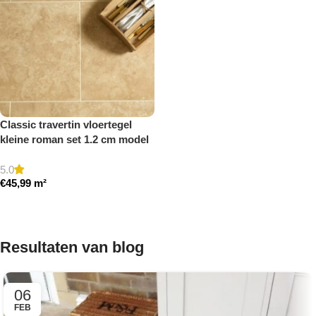
Classic travertin vloertegel
kleine roman set 1.2 cm model
a gezoet en gestopt
5.0
€
45,99
m²
Toevoegen aan winkelwagen
Resultaten van blog
06
FEB