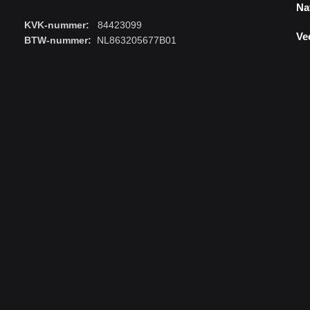
Na
KVK-nummer:
84423099
Ve
BTW-nummer:
NL863205677B01