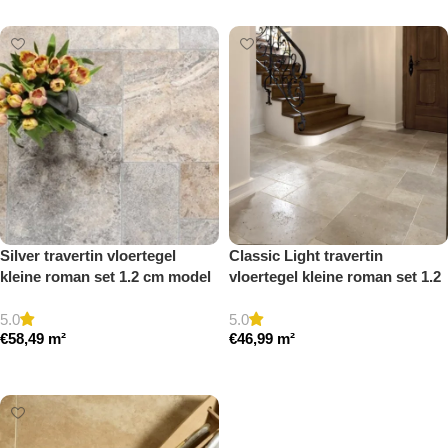
Silver travertin vloertegel
Classic Light travertin
kleine roman set 1.2 cm model
vloertegel kleine roman set 1.2
a getrommeld
cm model a getrommeld
5.0
5.0
€
58,49
m²
€
46,99
m²
Toevoegen aan winkelwagen
Toevoegen aan winkelwagen