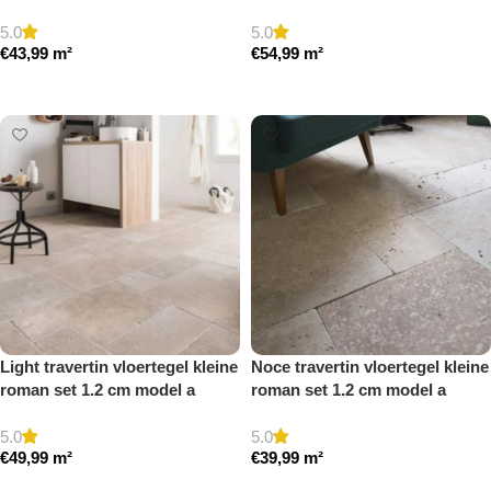
a getrommeld
gezoet en gestopt
5.0
5.0
€
43,99
m²
€
54,99
m²
Toevoegen aan winkelwagen
Toevoegen aan winkelwagen
Light travertin vloertegel kleine
Noce travertin vloertegel kleine
roman set 1.2 cm model a
roman set 1.2 cm model a
getrommeld
getrommeld
5.0
5.0
€
49,99
m²
€
39,99
m²
Toevoegen aan winkelwagen
Toevoegen aan winkelwagen