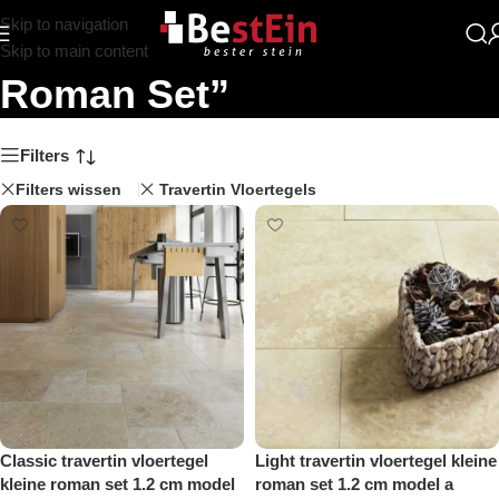
Skip to navigation
Zoekresultaten: “Kleine
Skip to main content
Roman Set”
Filters
Filters wissen
Travertin Vloertegels
Classic travertin vloertegel
Light travertin vloertegel kleine
kleine roman set 1.2 cm model
roman set 1.2 cm model a