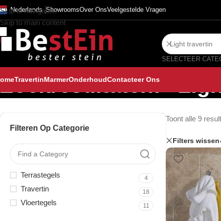
Nederlands
Showrooms
Over Ons
Veelgestelde Vragen
Skip to navigation
Skip to main content
Zoekresultaten: “Ligh
ome
Travertin
Marmer
Onderhoud
Contacteer Ons
Toont alle 9 resul
Filteren Op Categorie
Filters wissen
Terrastegels
4
Travertin
18
Vloertegels
11