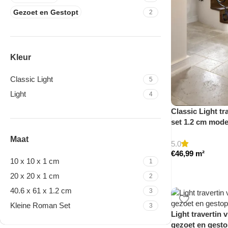
Gezoet en Gestopt
2
Kleur
Classic Light
5
Light
4
Classic Light tr
set 1.2 cm mod
Maat
5.0
€
46,99
m²
10 x 10 x 1 cm
1
20 x 20 x 1 cm
2
40.6 x 61 x 1.2 cm
3
Kleine Roman Set
3
Light travertin 
gezoet en gesto