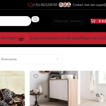
(+31) 0621209782
Contact met een expert
Afspraak boeken
€
0,
 aanvragen
Gratis verzending voor alle bestellingen van € 30