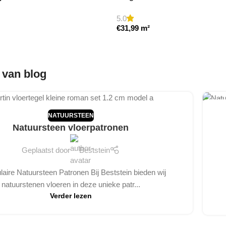
5.0
€
31,99
m²
 van blog
06
NATUURSTEEN
FEB
Natuursteen vloerpatronen
Geplaatst door
Beststein
laire Natuursteen Patronen Bij Beststein bieden wij
natuurstenen vloeren in deze unieke patr...
Verder lezen