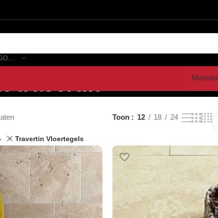
SELECTEER CATEGORIE
t travertin”
Monster
taten
Toon
12
18
24
Travertin Vloertegels