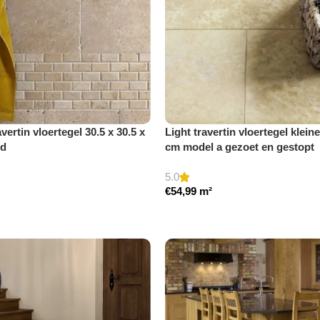
vertin vloertegel 30.5 x 30.5 x
Light travertin vloertegel klein
ld
cm model a gezoet en gestopt
5.0
€
54,99
m²