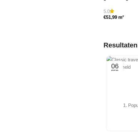
Travertine Kleine Roman
5.0
€
51,99
m²
Set
Nu winkelen
Resultaten
06
FEB
1. Popu