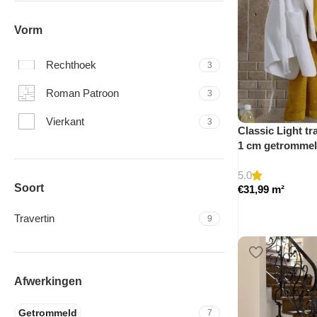
Vorm
Rechthoek
3
Roman Patroon
3
Vierkant
3
Classic Light tra
1 cm getromme
5.0
Soort
€
31,99
m²
Travertin
9
Afwerkingen
Getrommeld
7