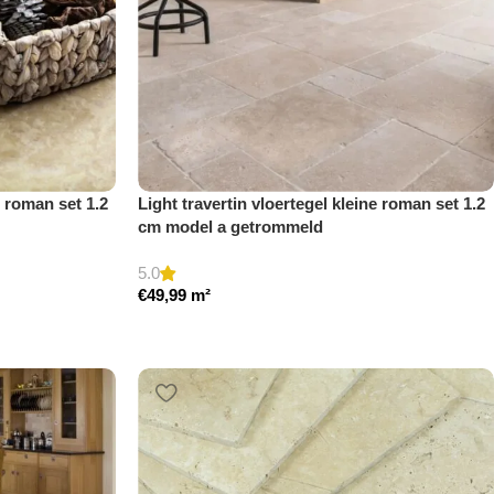
e roman set 1.2
Light travertin vloertegel kleine roman set 1.2
cm model a getrommeld
5.0
€
49,99
m²