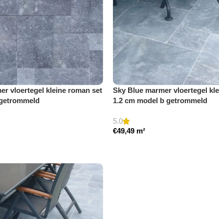
r vloertegel kleine roman set
Sky Blue marmer vloertegel kl
 getrommeld
1.2 cm model b getrommeld
5.0
€
49,49
m²