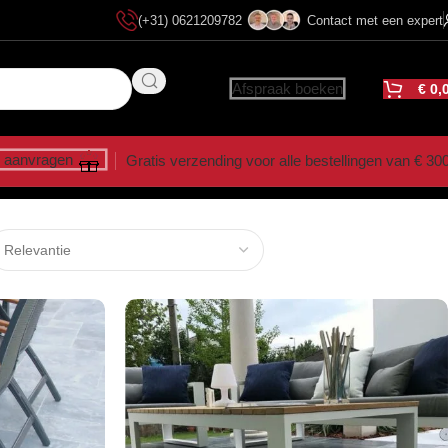
(+31) 0621209782
Contact met een expert
Afspraak boeken
€
0,
 aanvragen
Gratis verzending voor alle bestellingen van € 30