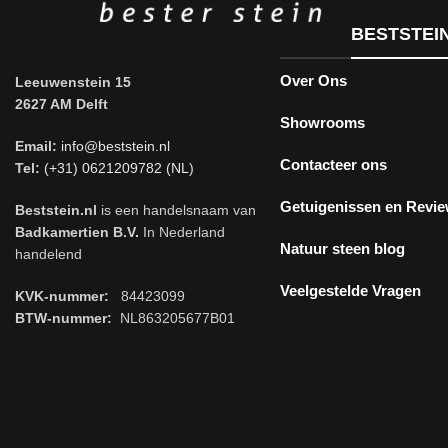
BESTSTEI
Over Ons
Leeuwenstein 15
2627 AM Delft
Showrooms
Email:
info@beststein.nl
Contacteer ons
Tel:
(+31) 0621209782 (NL)
Getuigenissen en Revi
Beststein.nl
is een handelsnaam van
Badkamertien B.V.
In Nederland
Natuur steen blog
handelend
Veelgestelde Vragen
KVK-nummer:
84423099
BTW-nummer:
NL863205677B01