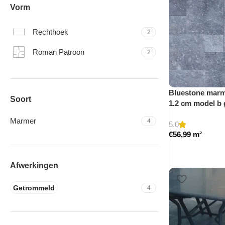
Vorm
Rechthoek
2
Roman Patroon
2
Bluestone marme
Soort
1.2 cm model b
Marmer
4
5.0
€
56,99
m²
Afwerkingen
Getrommeld
4