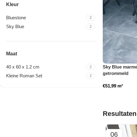
Kleur
Bluestone
2
Sky Blue
2
Maat
40 x 60 x 1.2 cm
Sky Blue marmer
2
getrommeld
Kleine Roman Set
2
€
51,99
m²
Travertine Kleine Roman
Set
Resultaten
Nu winkelen
06