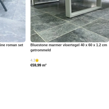
eine roman set
Bluestone marmer vloertegel 40 x 60 x 1.2 cm
getrommeld
4.3
€
59,99
m²