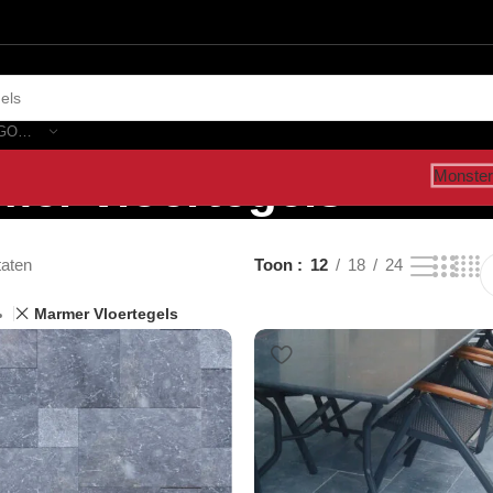
SELECTEER CATEGORIE
mer vloertegels”
Monster
taten
Toon
12
18
24
Marmer Vloertegels