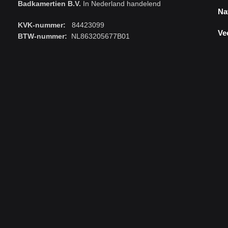
Badkamertien B.V.
In Nederland handelend
Na
KVK-nummer:
84423099
Ve
BTW-nummer:
NL863205677B01