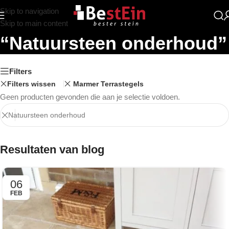
Skip to navigation
Zoekresultaten:
Skip to main content
“Natuursteen onderhoud”
Filters
Filters wissen
Marmer Terrastegels
Geen producten gevonden die aan je selectie voldoen.
Resultaten van blog
06
FEB