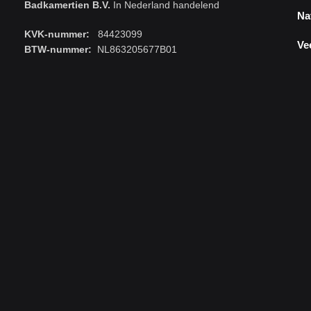
Badkamertien B.V.
In Nederland handelend
Na
KVK-nummer:
84423099
Ve
BTW-nummer:
NL863205677B01