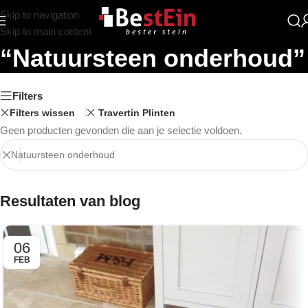
Skip to navigation
Zoekresultaten:
Skip to main content
“Natuursteen onderhoud”
Filters
Filters wissen
Travertin Plinten
Geen producten gevonden die aan je selectie voldoen.
Resultaten van blog
06
FEB