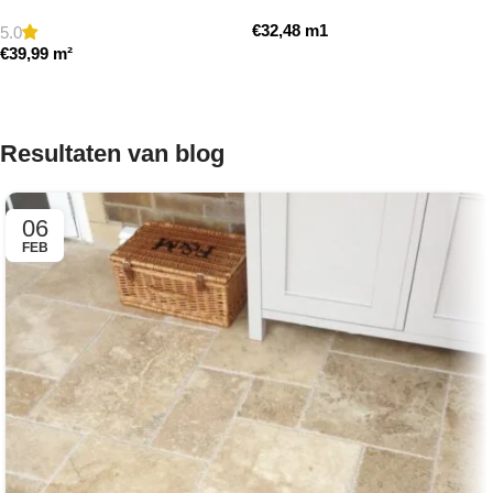
getrommeld
getrommeld
€
32,48
m1
5.0
€
39,99
m²
Toevoegen aan winkelwagen
Toevoegen aan winkelwagen
Resultaten van blog
06
FEB