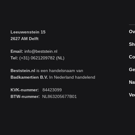
Ov
Leeuwenstein 15
2627 AM Delft
Sh
Email:
info@beststein.nl
Co
Tel:
(+31) 0621209782 (NL)
Ge
Beststein.nl
is een handelsnaam van
Badkamertien B.V.
In Nederland handelend
Na
KVK-nummer:
84423099
Ve
BTW-nummer:
NL863205677B01