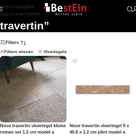
Skip to navigation
Zoekresultaten: “Noce
Skip to main content
travertin”
Filters
Filters wissen
Vloertegels
Noce travertin vloertegel kleine
Noce travertin vloertegel 8 x
roman set 1.2 cm model a
40.6 x 1.2 cm plint model a