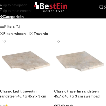
Skip to navigation
Hoek
Skip to main content
Categorieën
Filters
Filters wissen
Travertin
Classic Light travertin
Classic travertin randsteen
randsteen 45.7 x 45.7 x 3 cm
45.7 x 45.7 x 3 cm zwembad
zwembad hoek model a
hoek model a getrommeld
€
67,49
stuk