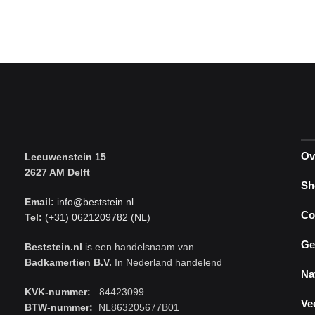
Ov
Leeuwenstein 15
2627 AM Delft
Sh
Email:
info@beststein.nl
Co
Tel:
(+31) 0621209782 (NL)
Ge
Beststein.nl
is een handelsnaam van
Badkamertien B.V.
In Nederland handelend
Na
KVK-nummer:
84423099
Ve
BTW-nummer:
NL863205677B01