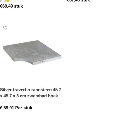
getrommeld
5.0
€
69,49
stuk
Toevoegen aan winkelwagen
Toevoegen aan winkelwagen
Silver travertin randsteen 45.7
x 45.7 x 3 cm zwembad hoek
model a getrommeld
€
59,91
Per stuk
Toevoegen aan winkelwagen