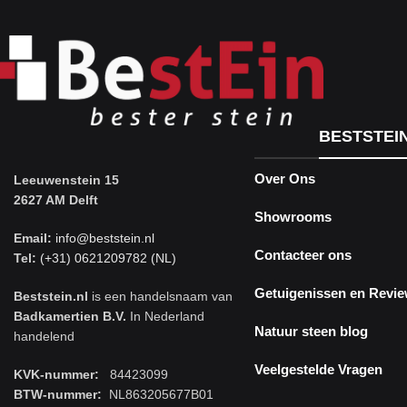
BESTSTEI
Over Ons
Leeuwenstein 15
2627 AM Delft
Showrooms
Email:
info@beststein.nl
Contacteer ons
Tel:
(+31) 0621209782 (NL)
Getuigenissen en Revi
Beststein.nl
is een handelsnaam van
Badkamertien B.V.
In Nederland
Natuur steen blog
handelend
Veelgestelde Vragen
KVK-nummer:
84423099
BTW-nummer:
NL863205677B01