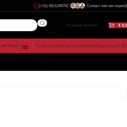
(+31) 0621209782
Contact met een expert
Afspraak boeken
€
0,
 aanvragen
Gratis verzending voor alle bestellingen van € 30