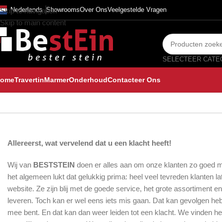
Nederlands
Showrooms
Over Ons
Veelgestelde Vragen
Skip to navigation
Skip to main content
ome
Travertin
Marmer
Onderhoud
Contacteer Ons
Allereerst, wat vervelend dat u een klacht heeft!
Wij van
BESTSTEIN
doen er alles aan om onze klanten zo goed mog
het algemeen lukt dat gelukkig prima: heel veel tevreden klanten la
website. Ze zijn blij met de goede service, het grote assortiment
leveren. Toch kan er wel eens iets mis gaan. Dat kan gevolgen heb
mee bent. En dat kan dan weer leiden tot een klacht. We vinden het