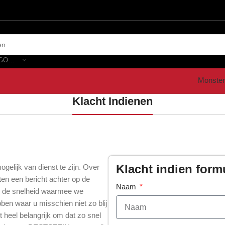
SELECTEER CATEGORIE
Monster
Klacht Indienen
Klacht indien form
elijk van dienst te zijn. Over
ten een bericht achter op de
Naam
 en de snelheid waarmee we
ben waar u misschien niet zo blij
 heel belangrijk om dat zo snel