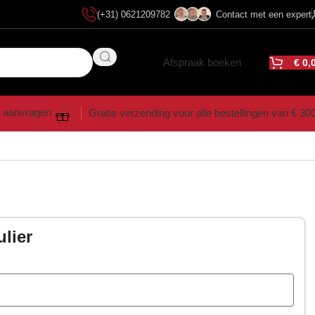
(+31) 0621209782
Contact met een expert
Afspraak boeken
€
0,
 aanvragen
Gratis verzending voor alle bestellingen van € 30
ulier