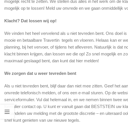
mogelijk recht te zetten. We stellen dus alles in het werk om de
mogelijk op te lossen! Meld uw onvrede en we gaan onmiddellijk vo
Klacht? Dat lossen wij op!
We vinden het heel vervelend als u niet tevreden bent. Ons doel is
mooie en betaalbare Travertin tegels en vloeren. Helaas kan er wel
planning, bij het vervoer, of tijdens het afleveren. Natuurlijk is dat
klacht binnen krijgen, dan lossen we die op! Zo snel mogelijk en zo
maximaal geslaagd bent, dan kunt dat hier melden!
We zorgen dat u weer tevreden bent
Als u niet tevreden bent, blijf daar dan niet mee zitten. Geef het a
onvrede telefonisch melden, of ons een e-mail sturen. Op de web
serviceformulier. Vul dat helemaal in, en we nemen binnen twee w
formulier contact op. U kunt er vanuit gaan dat BESTSTEIN uw kla
behandelen uw melding met de grootste discretie – en uiteraard oo
snel kunt genieten van uw nieuwe tegels.