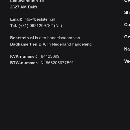
Ov
Leeuwenstein 15
2627 AM Delft
Sh
Email:
info@beststein.nl
Co
Tel:
(+31) 0621209782 (NL)
Ge
Beststein.nl
is een handelsnaam van
Badkamertien B.V.
In Nederland handelend
Na
KVK-nummer:
84423099
Ve
BTW-nummer:
NL863205677B01