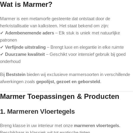
Wat is Marmer?
Marmer is een metamorfe gesteente dat ontstaat door de
herkristallisatie van kalksteen. Het staat bekend om zijn:
✔
Adembenemende aders
– Elk stuk is uniek met natuurlijke
patronen
✔
Verfijnde uitstraling
– Brengt luxe en elegantie in elke ruimte
✔
Duurzame kwaliteit
– Geschikt voor intensief gebruik bij goed
onderhoud
Bij
Beststein
bieden wij exclusieve marmersoorten in verschillende
afwerkingen zoals
gepolijst, gezoet en geborsteld
.
Marmer Toepassingen & Producten
1.
Marmeren Vloertegels
Breng klasse in uw interieur met onze
marmeren vloertegels
.
Beschikbaar in klassiek wit tot exotische tinten.