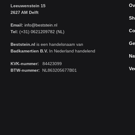
Ov
Leeuwenstein 15
2627 AM Delft
Sh
Email:
info@beststein.nl
Co
Tel:
(+31) 0621209782 (NL)
Ge
Beststein.nl
is een handelsnaam van
Badkamertien B.V.
In Nederland handelend
Na
KVK-nummer:
84423099
Ve
BTW-nummer:
NL863205677B01