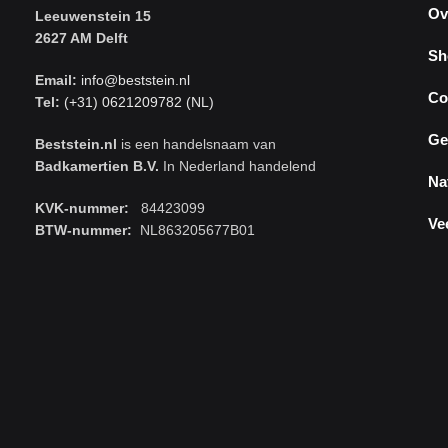
Ov
Leeuwenstein 15
2627 AM Delft
Sh
Email:
info@beststein.nl
Co
Tel:
(+31) 0621209782 (NL)
Ge
Beststein.nl
is een handelsnaam van
Badkamertien B.V.
In Nederland handelend
Na
KVK-nummer:
84423099
Ve
BTW-nummer:
NL863205677B01